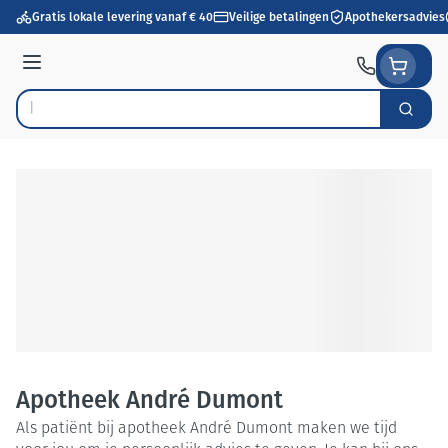
Ga naar de inhoud
Gratis lokale levering vanaf € 40
Veilige betalingen
Apothekersadvies
Menu
Zoek
Product, merk, categorie...
Apotheek André Dumont
Als patiënt bij apotheek André Dumont maken we tijd