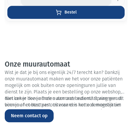
Bestel
Onze muurautomaat
Wist je dat je bij ons eigenlijk 24/7 terecht kan? Dankzij
onze muurautomaat maken we het voor onze patiënten
mogelijk om ook buiten onze openingsuren jullie van
dienst te zijn. Plaats je een bestelling op onze webshop,
dan kan je deze afhalen aan onze automaat wanneer dit
Niet zeker hoe je onze automaat bedient? Spring gerust
voor jou het best past. Uiteraard is het ook mogelijk om
binnen of contacteer ons voor een korte demonstratie!
gewoon rechtstreeks een geselecteerd assortiment te
Neem contact op
kopen aan onze automaat. Opgelet: Geregistreerde
geneesmiddelen kunnen niet afgehaald of aangekocht
worden via onze muurautomaat. Om een correct gebruik