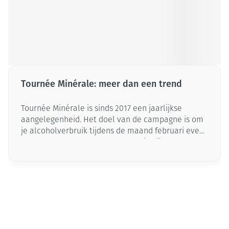
Tournée Minérale: meer dan een trend
Tournée Minérale is sinds 2017 een jaarlijkse
aangelegenheid. Het doel van de campagne is om
je alcoholverbruik tijdens de maand februari even
op pauze te zetten, maar ook om je kijk op alcohol
te veranderen. In dit artikel vertellen we je alles
over deze beweging - en moedigen we je aan om
met dit initiatief mee te doen.