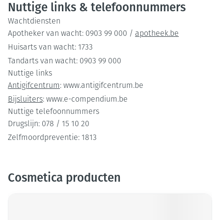
Nuttige links & telefoonnummers
te verzekeren is hierbij het rechtstreekse advies van een
apotheker vereist.
Wachtdiensten
Apotheker van wacht: 0903 99 000 /
apotheek.be
Huisarts van wacht: 1733
Tandarts van wacht: 0903 99 000
Nuttige links
Antigifcentrum
: www.antigifcentrum.be
Bijsluiters
: www.e-compendium.be
Nuttige telefoonnummers
Drugslijn: 078 / 15 10 20
Zelfmoordpreventie: 1813
Cosmetica producten