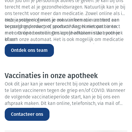
voor jou om je persoonlijk advies te geven. Je kan bij ons
terecht met al je gezondheidsvragen. Natuurlijk kan je bij
ons terecht voor meer dan medicatie. Zowel online als in
onze apotheek geniet je ook van een ruim aanbod aan
Heb je vragen of wens je meer informatie omtrent een
verzorgingsproducten, sportvoeding, homeopathie en
bepaald onderwerp of product? Aarzel niet om contact
meer. Online bestellingen kan je afhalen in de apotheek
met ons op te nemen. Ons apotheekteam staat voor je
of aan onze automaat. Het is ook mogelijk om medicatie
klaar!
op voorschrift te reserveren op onze website.
Ontdek ons team
Vaccinaties in onze apotheek
Ook dit jaar kan je weer terecht bij onze apotheek om je
te laten vaccineren tegen de griep en/of COVID. Wanneer
de volgende vaccinatieperiode start, kan je bij ons een
afspraak maken. Dit kan online, telefonisch, via mail of
rechtstreeks in de apotheek. Neem gerust al contact op
Contacteer ons
met ons voor meer informatie.