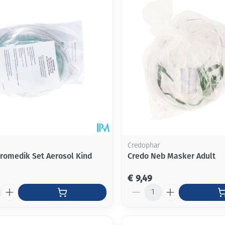
Mondmaskers
ging
Supplementen
Insectenwe
middelen
ssen
-
id
Credophar
romedik Set Aerosol Kind
Credo Neb Masker Adult
€ 9,49
Zelfbruiner
Scheren
Aantal