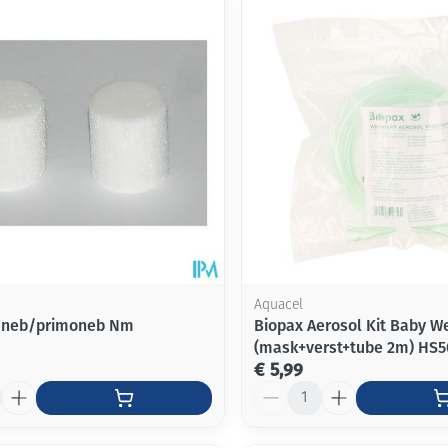
Aquacel
caneb/primoneb Nm
Biopax Aerosol Kit Baby W
(mask+verst+tube 2m) HS5
€ 5,99
Aantal