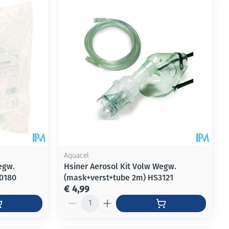
Aquacel
egw.
Hsiner Aerosol Kit Volw Wegw.
0180
(mask+verst+tube 2m) HS3121
€ 4,99
Aantal