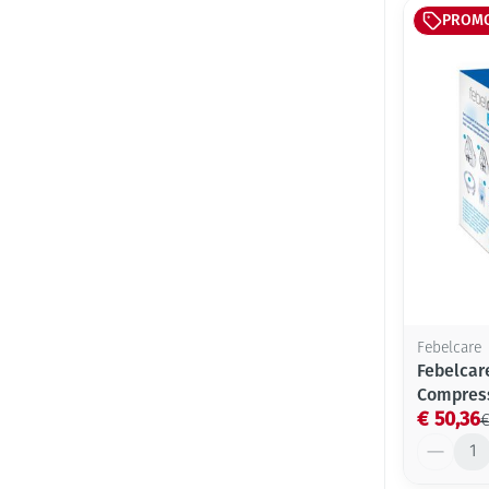
PROM
Febelcare
Febelcar
Compres
€ 50,36
€
Aantal