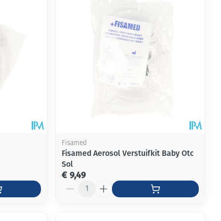
rende
Parfums en
geurproducten
Fisamed
Fisamed Aerosol Verstuifkit Baby Otc
Sol
€ 9,49
CBD
Aantal