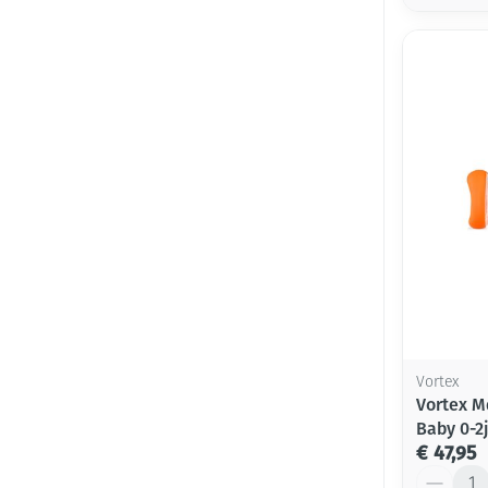
Vortex
Vortex M
Baby 0-2j
€ 47,95
Aantal