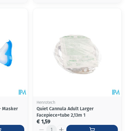
Henrotech
+ Masker
Quiet Cannula Adult Larger
Facepiece+tube 2,13m 1
€ 1,59
Aantal