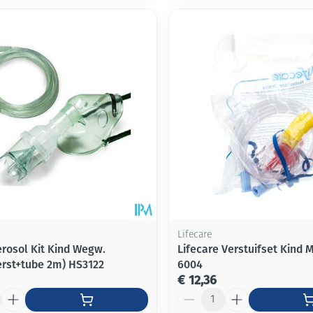
Lifecare
erosol Kit Kind Wegw.
Lifecare Verstuifset Kind 
rst+tube 2m) HS3122
6004
€ 12,36
Aantal