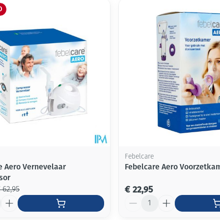
O
Febelcare
e Aero Vernevelaar
Febelcare Aero Voorzetkam
sor
€ 22,95
 62,95
Aantal