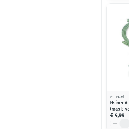
Aquacel
Hsiner A
(mask+ve
€ 4,99
Aantal