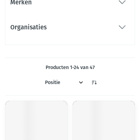
Merken
filter
Organisaties
filter
Producten
1
-
24
van
47
Sorteer op: