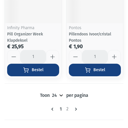
Infinity Pharma
Pontos
Pill Organizer Week
Pillendoos Ivoor/cristal
Klapdeksel
Pontos
€ 25,95
€ 1,90
Aantal
Aantal
Bestel
Bestel
Toon
per pagina
Pagina's
U lees momenteel pagina
1
Pagina
2