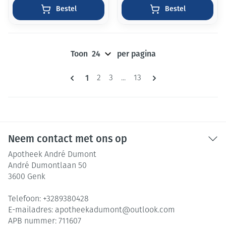
Bestel
Bestel
Toon
per pagina
Pagina's
U lees momenteel pagina
1
Pagina
Pagina
Pagina
2
3
...
13
Neem contact met ons op
Apotheek André Dumont
André Dumontlaan 50
3600
Genk
Telefoon:
+3289380428
E-mailadres:
apotheekadumont@
outlook.com
APB nummer:
711607