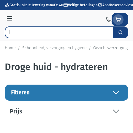
Ga naar de inhoud
Gratis lokale levering vanaf € 40
Veilige betalingen
Apothekersadvies
Menu
Zoek
Product, merk, categorie...
Home
/
Schoonheid, verzorging en hygiëne
/
Gezichtsverzorging
/
Droge huid - hydrateren
Filteren
Doorgaan naar productlijst
Prijs
filter