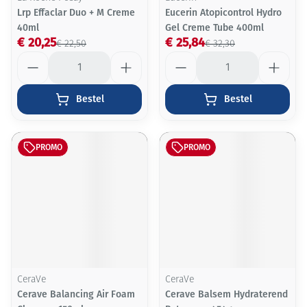
Lrp Effaclar Duo + M Creme
Eucerin Atopicontrol Hydro
40ml
Gel Creme Tube 400ml
€ 20,25
€ 25,84
€ 22,50
€ 32,30
Aantal
Aantal
Bestel
Bestel
PROMO
PROMO
CeraVe
CeraVe
Cerave Balancing Air Foam
Cerave Balsem Hydraterend