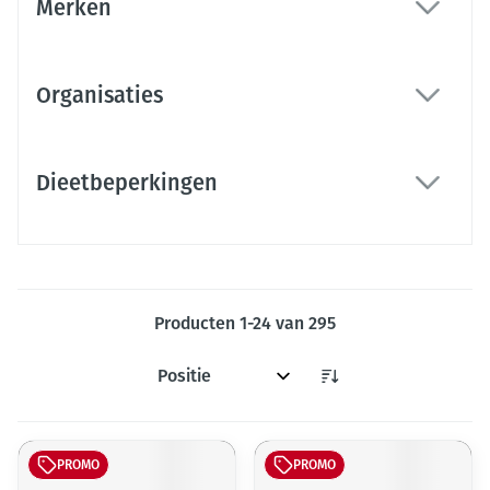
Merken
filter
Organisaties
filter
Dieetbeperkingen
filter
Producten
1
-
24
van
295
Sorteer op:
PROMO
PROMO