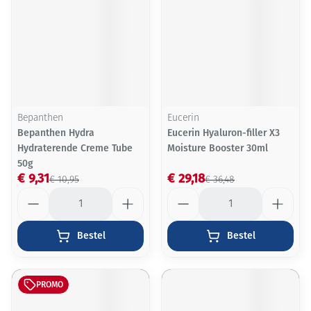
Bepanthen
Eucerin
Bepanthen Hydra
Eucerin Hyaluron-filler X3
Hydraterende Creme Tube
Moisture Booster 30ml
50g
€ 9,31
€ 29,18
€ 10,95
€ 36,48
Aantal
Aantal
Bestel
Bestel
PROMO