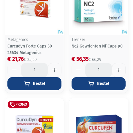
Metagenics
Trenker
Curcudyn Forte Caps 30
Nc2 Gewrichten Nf Caps 90
25634 Metagenics
€ 21,76
€ 56,35
€ 25,60
€ 66,29
Aantal
Aantal
Bestel
Bestel
PROMO