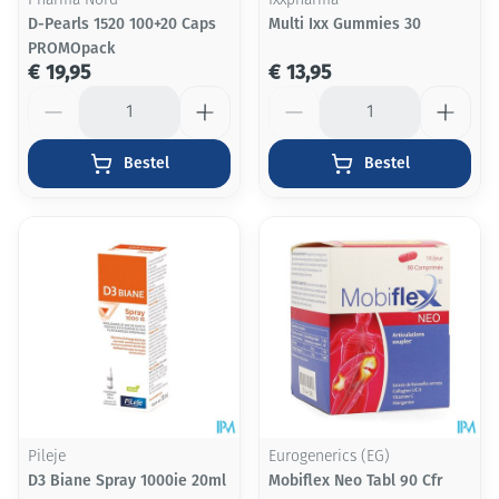
Pharma Nord
Ixxpharma
D-Pearls 1520 100+20 Caps
Multi Ixx Gummies 30
PROMOpack
€ 19,95
€ 13,95
Aantal
Aantal
Bestel
Bestel
Pileje
Eurogenerics (EG)
D3 Biane Spray 1000ie 20ml
Mobiflex Neo Tabl 90 Cfr