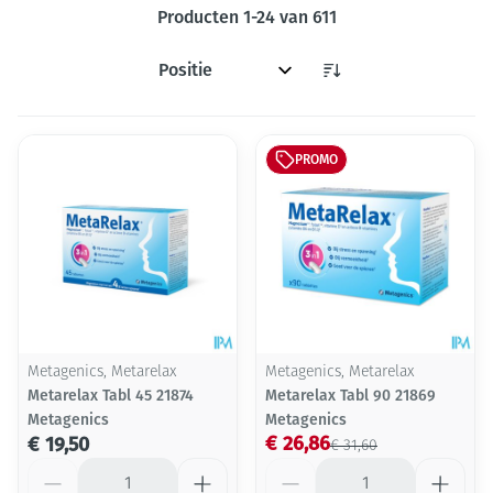
Producten
1
-
24
van
611
Sorteer op:
PROMO
Metagenics, Metarelax
Metagenics, Metarelax
Metarelax Tabl 45 21874
Metarelax Tabl 90 21869
Metagenics
Metagenics
€ 26,86
€ 19,50
€ 31,60
Aantal
Aantal