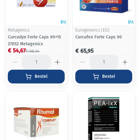
Metagenics
Eurogenerics (EG)
Curcudyn Forte Caps 90+15
Curcufen Forte Caps 90
27052 Metagenics
€ 54,67
€ 65,95
€ 68,34
Aantal
Aantal
Bestel
Bestel