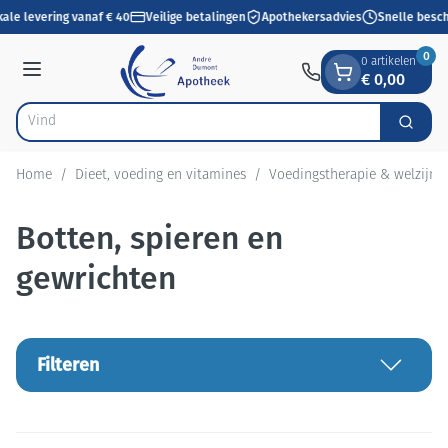
Dia 1 van 1
Ga naar de inhoud
ale levering vanaf € 40
Veilige betalingen
Apothekersadvies
Snelle besch
0
0 artikelen
€ 0,00
Menu
Vind snel wondv
Zoek
Product, merk, categorie...
Home
/
Dieet, voeding en vitamines
/
Voedingstherapie & welzijn
Botten, spieren en
gewrichten
Filteren