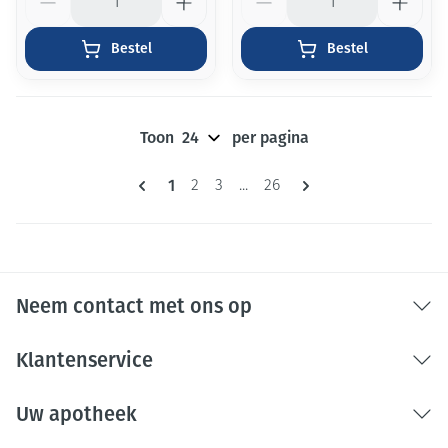
Bestel
Bestel
Toon
per pagina
Pagina's
U lees momenteel pagina
1
Pagina
Pagina
Pagina
2
3
...
26
Neem contact met ons op
Klantenservice
Uw apotheek