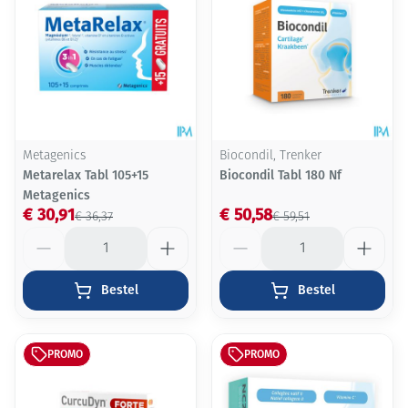
Metagenics
Biocondil, Trenker
Metarelax Tabl 105+15
Biocondil Tabl 180 Nf
Metagenics
€ 30,91
€ 50,58
€ 36,37
€ 59,51
Aantal
Aantal
Bestel
Bestel
PROMO
PROMO