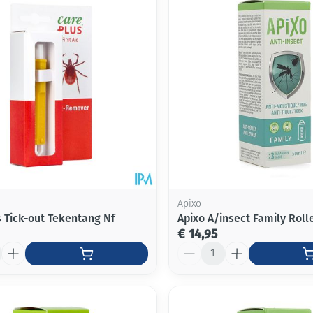
Apixo
s Tick-out Tekentang Nf
Apixo A/insect Family Roll
€ 14,95
Aantal