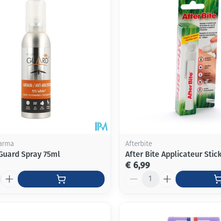
Mondmaskers
ging
Supplementen
Insectenwe
middelen
ssen
-
id
arma
Afterbite
Guard Spray 75ml
After Bite Applicateur Stic
€ 6,99
Aantal
Zelfbruiner
Scheren