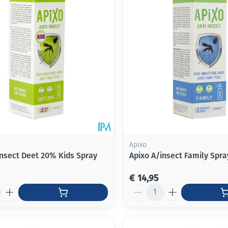
Apixo
insect Deet 20% Kids Spray
Apixo A/insect Family Spr
€ 14,95
Aantal