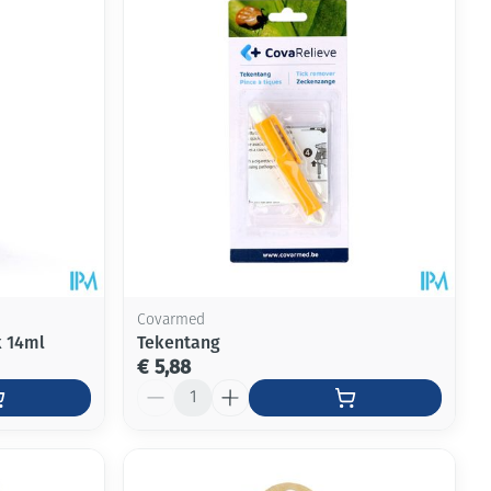
rende
Parfums en
geurproducten
Covarmed
k 14ml
Tekentang
€ 5,88
Aantal
CBD