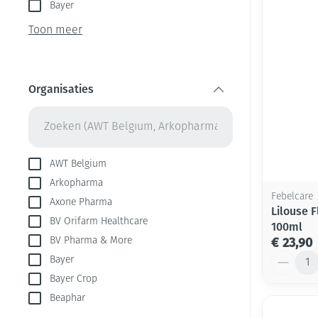
Aerosol toestel
kloven
Bayer
Creme, gel en s
Aerosol accesso
Blaren
Toon meer
Zuurstof
Eelt
Ademhalingsste
Eksteroog - lik
Organisaties
Toon meer
filter
Spieren en gew
Specifiek voor
Naalden en spu
AWT Belgium
Arkopharma
Infecties
Lichaamsverzor
Spuiten
Febelcare
Axone Pharma
Lilouse 
Deodorant
Oplossing voor 
BV Orifarm Healthcare
100ml
Gezichtsverzorg
Naalden
Luizen
€ 23,90
BV Pharma & More
Aantal
Bayer
Naalden voor in
pennaalden
Bayer Crop
Diagnostica
Beaphar
Toon meer