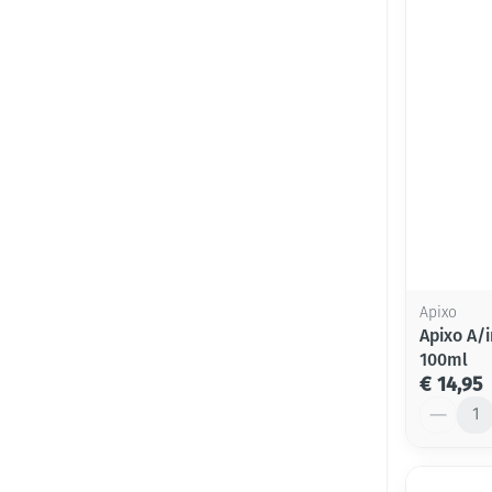
Apixo
Apixo A/
100ml
€ 14,95
Aantal