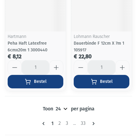
Hartmann
Lohmann Rauscher
Peha Haft Latexfree
Dauerbinde F 12cm X 7m 1
6cmx20m 1 3000440
105917
€ 8,12
€ 22,80
Aantal
Aantal
Bestel
Bestel
Toon
per pagina
Pagina's
U lees momenteel pagina
1
Pagina
Pagina
Pagina
2
3
...
33