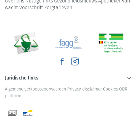
Over ons
Nuttige links
Gezondheidsnieuws
Apotheker van
wacht
Voorschrift
Zorgtarieven
Juridische links
Algemene verkoopsvoorwaarden
Privacy disclaimer
Cookies
ODR-
platform