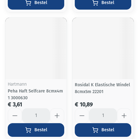
Bestel
Bestel
Hartmann
Rosidal K Elastische Windel
Peha Haft Selfcare 8cmx4m
8cmx5m 22201
1 3000630
€ 3,61
€ 10,89
Aantal
Aantal
Bestel
Bestel