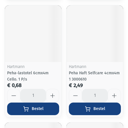
Hartmann
Hartmann
Peha-lastotel 6cmx4m
Peha Haft Selfcare 4cmx4m
Cello. 1 P/s
1 3000610
€ 0,68
€ 2,49
Aantal
Aantal
Bestel
Bestel