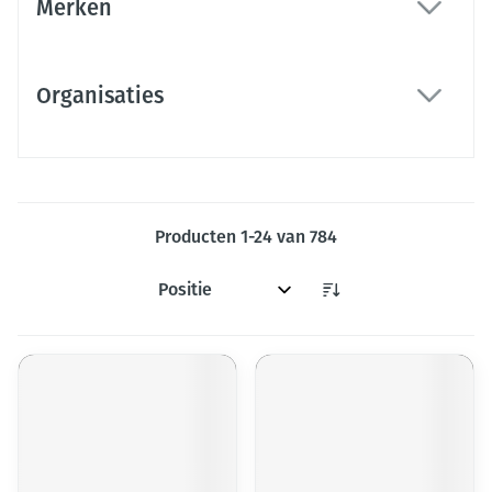
Merken
filter
Organisaties
filter
Producten
1
-
24
van
784
Sorteer op: