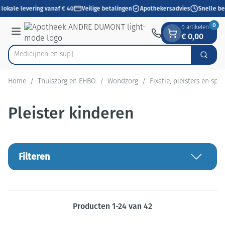
Dia 1 van 1
Ga naar de inhoud
lokale levering vanaf € 40
Veilige betalingen
Apothekersadvies
Snelle be
0
0 artikelen
€ 0,00
Menu
Zoek
Product, merk, categorie...
Home
/
Thuiszorg en EHBO
/
Wondzorg
/
Fixatie, pleisters en spra
Pleister kinderen
Filteren
Producten
1
-
24
van
42