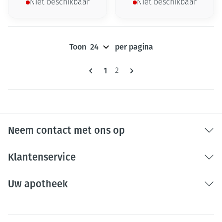
Niet beschikbaar
Niet beschikbaar
Toon
per pagina
Pagina's
U lees momenteel pagina
1
Pagina
2
Neem contact met ons op
Klantenservice
Uw apotheek