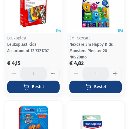
Leukoplast
3M, Nexcare
Leukoplast Kids
Nexcare 3m Happy Kids
Assortiment 12 7321707
Monsters Pleister 20
N0920mo
€ 4,15
€ 4,82
Aantal
Aantal
Bestel
Bestel