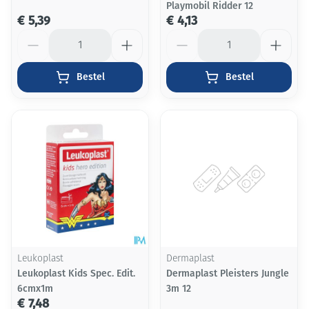
Playmobil Ridder 12
€ 5,39
€ 4,13
Aantal
Aantal
Bestel
Bestel
Leukoplast
Dermaplast
Leukoplast Kids Spec. Edit.
Dermaplast Pleisters Jungle
6cmx1m
3m 12
€ 7,48