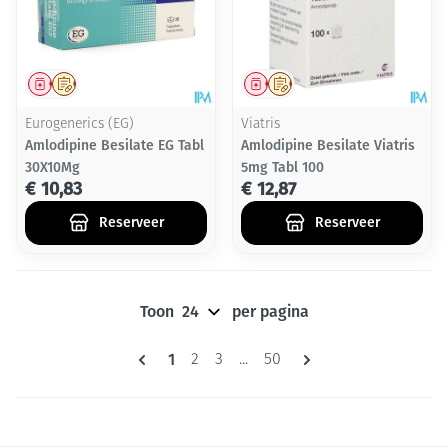
Geneesmiddel
Op voorschrift
Geneesmiddel
Op voorschrift
Eurogenerics (EG)
Viatris
Amlodipine Besilate EG Tabl
Amlodipine Besilate Viatris
30X10Mg
5mg Tabl 100
€ 10,83
€ 12,87
Reserveer
Reserveer
Toon
per pagina
Pagina's
U lees momenteel pagina
1
Pagina
Pagina
Pagina
2
3
...
50