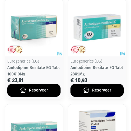
Geneesmiddel
Op voorschrift
Geneesmiddel
Op voorschrift
Eurogenerics (EG)
Eurogenerics (EG)
Amlodipine Besilate EG Tabl
Amlodipine Besilate EG Tabl
100X10Mg
28X5Mg
€ 23,81
€ 10,93
Reserveer
Reserveer