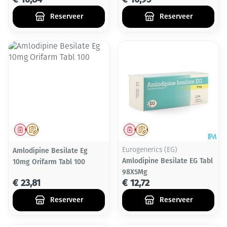
Reserveer
Reserveer
Geneesmiddel
Op voorschrift
Geneesmiddel
Op voorschrift
Amlodipine Besilate Eg
Eurogenerics (EG)
Amlodipine Besilate EG Tabl
10mg Orifarm Tabl 100
98X5Mg
€ 23,81
€ 12,72
Reserveer
Reserveer