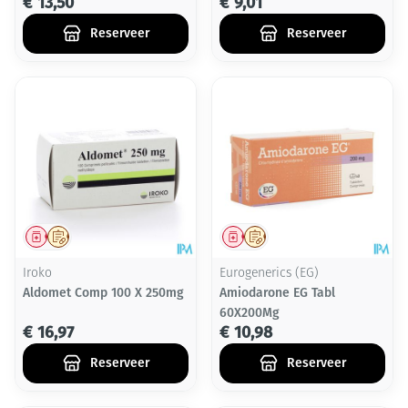
€ 13,50
€ 9,01
Reserveer
Reserveer
Geneesmiddel
Op voorschrift
Geneesmiddel
Op voorschrift
Iroko
Eurogenerics (EG)
Aldomet Comp 100 X 250mg
Amiodarone EG Tabl
60X200Mg
€ 16,97
€ 10,98
Reserveer
Reserveer