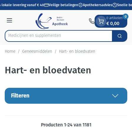
Dia 1 van 1
Ga naar de inhoud
 lokale levering vanaf € 40
Veilige betalingen
Apothekersadvies
Snelle be
0
0 artikelen
€ 0,00
Menu
Medicijne
Zoek
Product, merk, categorie...
Home
/
Geneesmiddelen
/
Hart- en bloedvaten
Hart- en bloedvaten
Filteren
Producten
1
-
24
van
1181