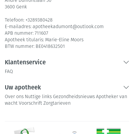
André Dumontlaan 50
3600
Genk
Telefoon:
+3289380428
E-mailadres:
apotheekadumont@
outlook.com
APB nummer:
711607
Apotheek titularis:
Marie-Eline Moors
BTW nummer:
BE0418632501
Klantenservice
FAQ
Uw apotheek
Over ons
Nuttige links
Gezondheidsnieuws
Apotheker van
wacht
Voorschrift
Zorgtarieven