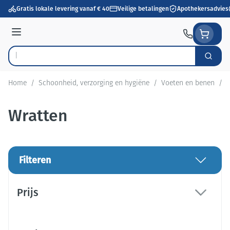
Ga naar de inhoud
Gratis lokale levering vanaf € 40
Veilige betalingen
Apothekersadvies
Menu
Zoek
Product, merk, categorie...
Home
/
Schoonheid, verzorging en hygiëne
/
Voeten en benen
/
W
Wratten
Filteren
Doorgaan naar productlijst
Prijs
filter