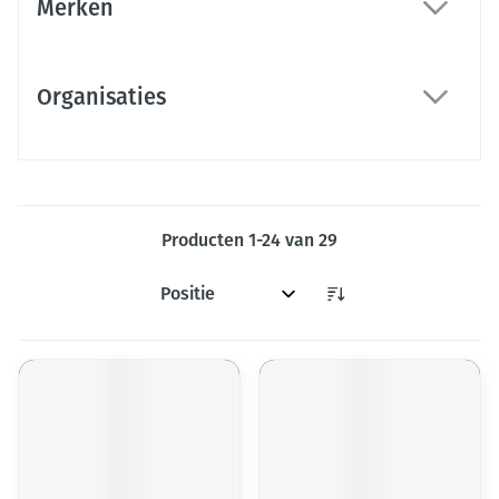
Merken
filter
Organisaties
filter
Producten
1
-
24
van
29
Sorteer op: