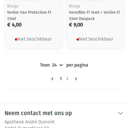
Biorga
Biorga
Verlim Vao Protection Fl
Verrufilm Fl 14ml + Verlim Fl
7,5ml
7,5ml Duopack
€ 4,00
€ 9,00
Niet beschikbaar
Niet beschikbaar
Toon
per pagina
Pagina's
U lees momenteel pagina
1
Pagina
2
Neem contact met ons op
Apotheek André Dumont