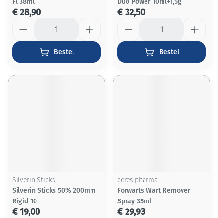
Fl 38ml
Duo Power 10ml+1,5g
€ 28,90
€ 32,50
Aantal
Aantal
Bestel
Bestel
Silverin Sticks
ceres pharma
Silverin Sticks 50% 200mm
Forwarts Wart Remover
Rigid 10
Spray 35ml
€ 19,00
€ 29,93