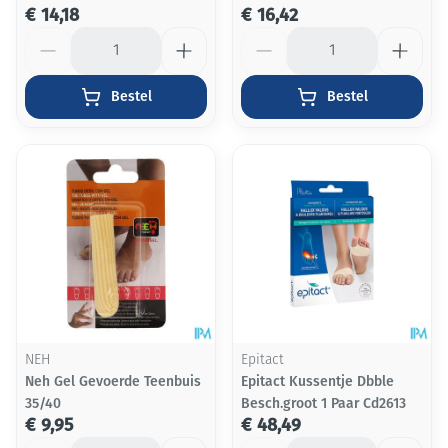
€ 14,18
€ 16,42
Aantal
Aantal
Bestel
Bestel
NEH
Epitact
Neh Gel Gevoerde Teenbuis
Epitact Kussentje Dbble
35/40
Besch.groot 1 Paar Cd2613
€ 9,95
€ 48,49
Aantal
Aantal