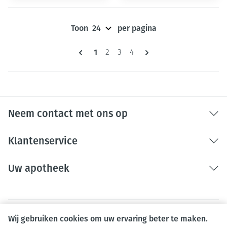
Toon
per pagina
Pagina's
U lees momenteel pagina
1
Pagina
Pagina
Pagina
2
3
4
Neem contact met ons op
Klantenservice
Uw apotheek
Wij gebruiken cookies om uw ervaring beter te maken.