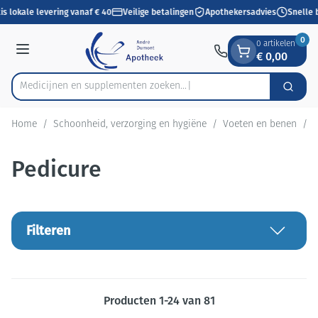
Dia 1 van 1
Ga naar de inhoud
s lokale levering vanaf € 40
Veilige betalingen
Apothekersadvies
Snelle 
0
0 artikelen
€ 0,00
Menu
Medicijnen en supplementen zoek
Zoek
Product, merk, categorie...
Home
/
Schoonheid, verzorging en hygiëne
/
Voeten en benen
/
P
Pedicure
Filteren
Producten
1
-
24
van
81