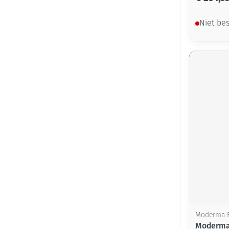
Niet be
Moderma F
Moderma 