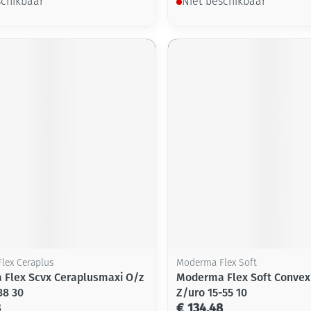
schikbaar
Niet beschikbaar
lex Ceraplus
Moderma Flex Soft
Flex Scvx Ceraplusmaxi O/z
Moderma Flex Soft Convex
38 30
Z/uro 15-55 10
3
€ 134,48