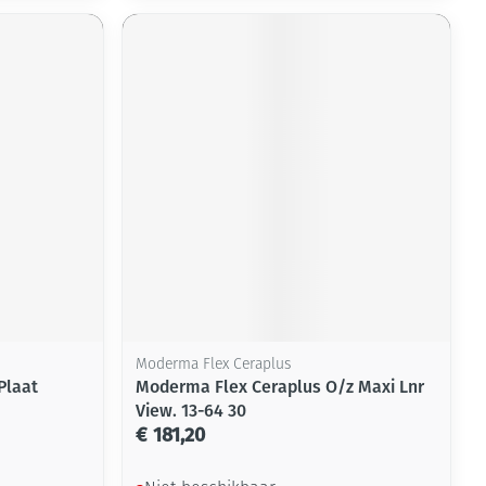
rende
Parfums en
geurproducten
CBD
Moderma Flex Ceraplus
Plaat
Moderma Flex Ceraplus O/z Maxi Lnr
View. 13-64 30
€ 181,20