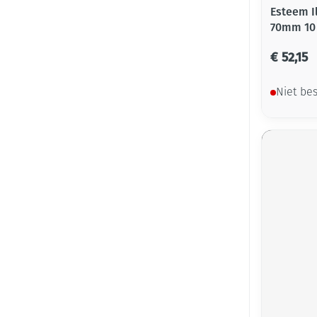
Esteem I
70mm 10
€ 52,15
Niet be