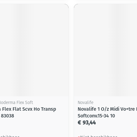
Mondmaskers
ging
Supplementen
Insectenwe
middelen
ssen
-
id
Zelfbruiner
Scheren
 Moderma Flex Soft
Novalife
Flex Flat Scvx Ho Transp
Novalife 1 O/z Midi Vo+tre 
 83038
Softconv.15-34 10
€ 93,44