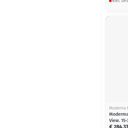
Niet be
Moderma F
Moderma 
View. 15-
€ 284,3