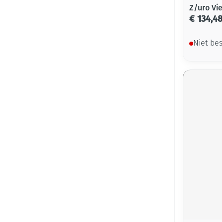
Z/uro Vi
€ 134,4
Niet be