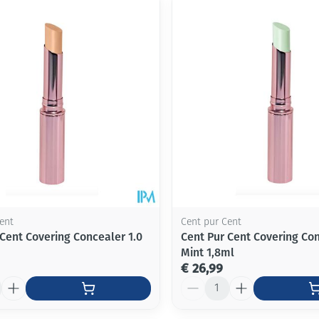
Mondmaskers
ging
Supplementen
Insectenwe
middelen
ssen
-
id
ent
Cent pur Cent
 Cent Covering Concealer 1.0
Cent Pur Cent Covering Co
Mint 1,8ml
Zelfbruiner
Scheren
€ 26,99
Aantal