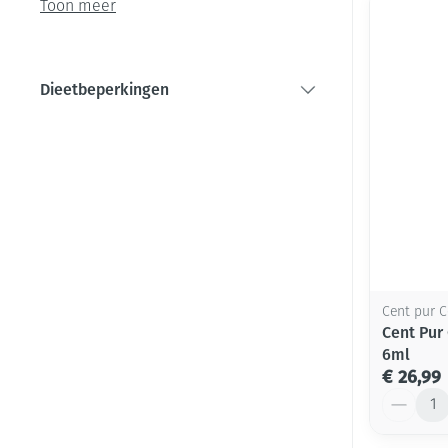
Toon meer
Haar
Pillendozen en
Gezichtsverzor
accessoires
Dieetbeperkingen
filter
Pigmentstoorni
Gevoelige huid 
geïrriteerde hu
Gemengde huid
Doffe huid
Toon meer
Cent pur C
Cent Pur
6ml
Snurken
€ 26,99
Aantal