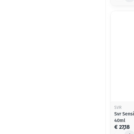
SVR
Svr Sensi
40ml
€ 27,18
Aantal