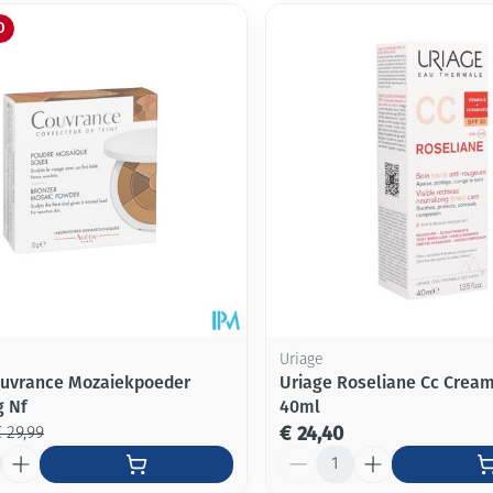
O
Uriage
uvrance Mozaiekpoeder
Uriage Roseliane Cc Cream
g Nf
40ml
€ 24,40
 29,99
Aantal