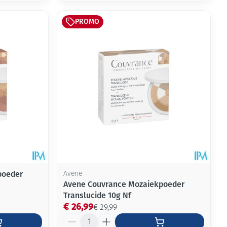
PROMO
poeder
Avene
Avene Couvrance Mozaiekpoeder
Translucide 10g Nf
€ 26,99
€ 29,99
Aantal