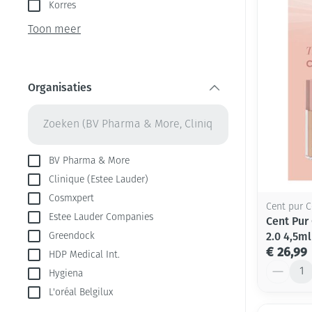
Aerosol toestel
kloven
Korres
Creme, gel en s
Aerosol accesso
Blaren
Toon meer
Zuurstof
Eelt
Ademhalingsste
Eksteroog - lik
Organisaties
Toon meer
filter
Spieren en gew
Specifiek voor
Naalden en spu
BV Pharma & More
Clinique (Estee Lauder)
Infecties
Lichaamsverzor
Spuiten
Cosmxpert
Cent pur C
Deodorant
Oplossing voor 
Estee Lauder Companies
Cent Pur
Gezichtsverzorg
Naalden
Luizen
2.0 4,5ml
Greendock
€ 26,99
HDP Medical Int.
Naalden voor in
Aantal
pennaalden
Hygiena
Diagnostica
L'oréal Belgilux
Toon meer