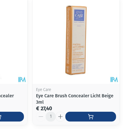
rende
Parfums en
geurproducten
Eye Care
ncealer
Eye Care Brush Concealer Licht Beige
3ml
CBD
€ 27,40
Aantal