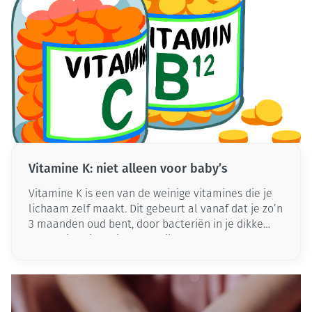
Vitamine K: niet alleen voor baby’s
Vitamine K is een van de weinige vitamines die je
lichaam zelf maakt. Dit gebeurt al vanaf dat je zo’n
3 maanden oud bent, door bacteriën in je dikke
darm. Vitamine K is belangrijk voor de botsterkte
en de bloedstolling. Hoewel zwangere moeders via
de placenta veel essentiële stoffen uitwisselen
met hun baby’s, is dit bij deze vitamine niet het
geval. Pasgeboren baby’s krijgen altijd vitamine K