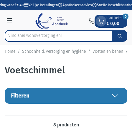
Dia 1 van 1
Ga naar de inhoud
ring vanaf € 40
Veilige betalingen
Apothekersadvies
Snelle beschikbaarhe
0
0 artikelen
€ 0,00
Menu
Vind snel wondverzo
Zoek
Product, merk, categorie...
Home
/
Schoonheid, verzorging en hygiëne
/
Voeten en benen
/
Voetschimmel
Filteren
8
producten