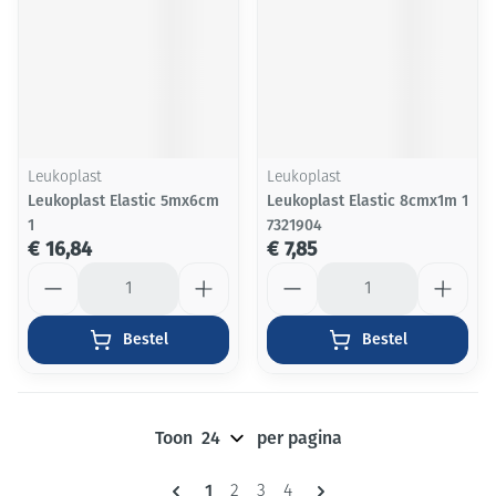
Leukoplast
Leukoplast
Leukoplast Elastic 5mx6cm
Leukoplast Elastic 8cmx1m 1
1
7321904
€ 16,84
€ 7,85
Aantal
Aantal
Bestel
Bestel
Toon
per pagina
Pagina's
U lees momenteel pagina
1
Pagina
Pagina
Pagina
2
3
4