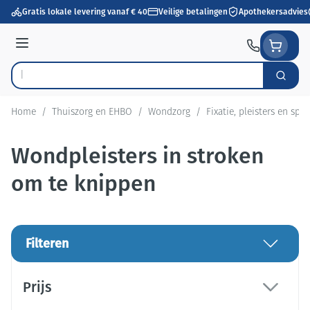
Ga naar de inhoud
Gratis lokale levering vanaf € 40
Veilige betalingen
Apothekersadvies
Menu
Zoek
Product, merk, categorie...
Home
/
Thuiszorg en EHBO
/
Wondzorg
/
Fixatie, pleisters en spra
Wondpleisters in stroken
om te knippen
Filteren
Doorgaan naar productlijst
Prijs
filter