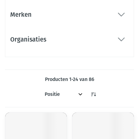
Merken
filter
Organisaties
filter
Producten
1
-
24
van
86
Sorteer op: