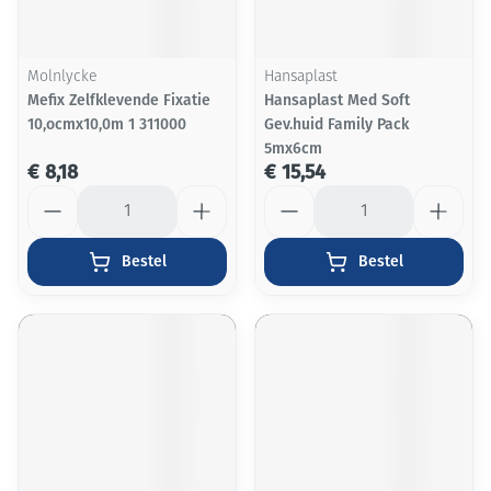
Molnlycke
Hansaplast
Mefix Zelfklevende Fixatie
Hansaplast Med Soft
10,ocmx10,0m 1 311000
Gev.huid Family Pack
5mx6cm
€ 8,18
€ 15,54
Aantal
Aantal
Bestel
Bestel