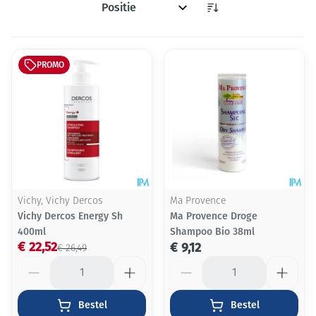
Sorteer op:
PROMO
Vichy, Vichy Dercos
Ma Provence
Vichy Dercos Energy Sh
Ma Provence Droge
400ml
Shampoo Bio 38ml
€ 22,52
€ 9,12
€ 26,49
Aantal
Aantal
Bestel
Bestel