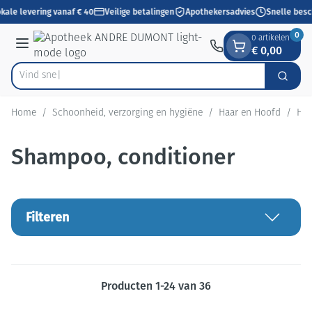
Dia 1 van 1
Ga naar de inhoud
kale levering vanaf € 40
Veilige betalingen
Apothekersadvies
Snelle besc
0
0 artikelen
€ 0,00
Menu
Vind snel wondver
Zoek
Product, merk, categorie...
Home
/
Schoonheid, verzorging en hygiëne
/
Haar en Hoofd
/
Haa
Shampoo, conditioner
Filteren
Producten
1
-
24
van
36