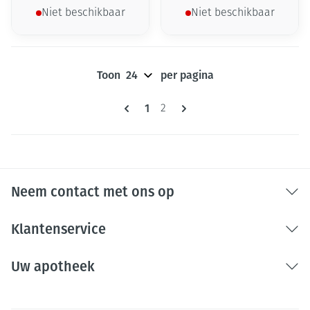
Niet beschikbaar
Niet beschikbaar
Toon
per pagina
Pagina's
U lees momenteel pagina
1
Pagina
2
Neem contact met ons op
Klantenservice
Uw apotheek