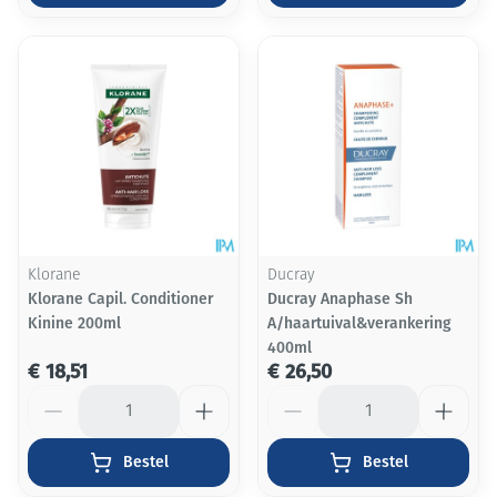
Klorane
Ducray
Klorane Capil. Conditioner
Ducray Anaphase Sh
Kinine 200ml
A/haartuival&verankering
400ml
€ 18,51
€ 26,50
Aantal
Aantal
Bestel
Bestel