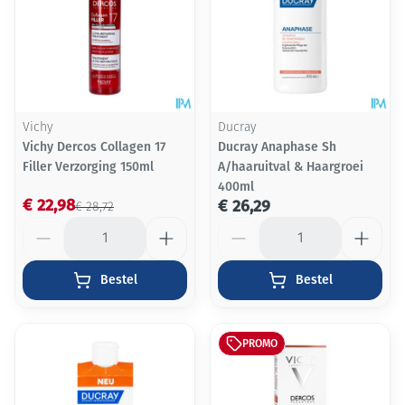
Vichy
Ducray
Vichy Dercos Collagen 17
Ducray Anaphase Sh
Filler Verzorging 150ml
A/haaruitval & Haargroei
400ml
€ 22,98
€ 26,29
€ 28,72
Aantal
Aantal
Bestel
Bestel
PROMO