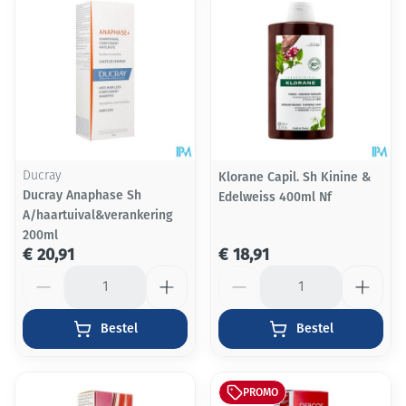
Ducray
Klorane Capil. Sh Kinine &
Ducray Anaphase Sh
Edelweiss 400ml Nf
A/haartuival&verankering
200ml
€ 20,91
€ 18,91
Aantal
Aantal
Bestel
Bestel
PROMO