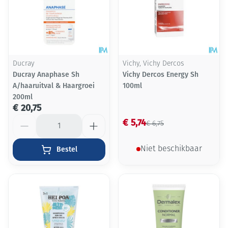
Ducray
Vichy, Vichy Dercos
Ducray Anaphase Sh
Vichy Dercos Energy Sh
A/haaruitval & Haargroei
100ml
200ml
€ 20,75
Aantal
€ 5,74
€ 6,75
Bestel
Niet beschikbaar