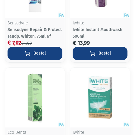
Sensodyne
Iwhite
Sensodyne Repair & Protect
Iwhite Instant Mouthwash
Tandp. Whiten. 75ml Nf
500ml
€ 7,02
€ 13,99
€ 7,80
Bestel
Bestel
Eco Denta
Iwhite