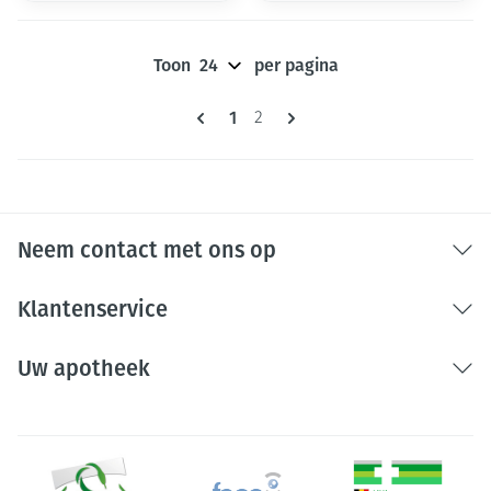
Toon
per pagina
Pagina's
U lees momenteel pagina
1
Pagina
2
Neem contact met ons op
Klantenservice
Uw apotheek