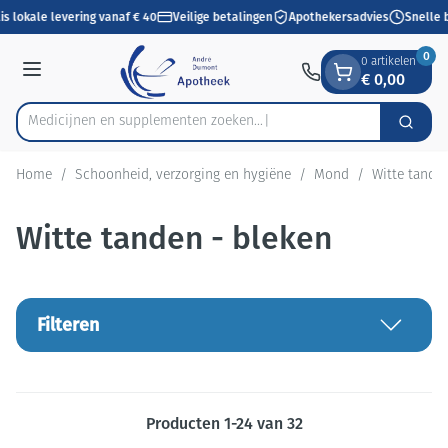
Dia 1 van 1
Ga naar de inhoud
s lokale levering vanaf € 40
Veilige betalingen
Apothekersadvies
Snelle b
0
0 artikelen
€ 0,00
Menu
Medicijnen en supplementen
Zoek
Product, merk, categorie...
Home
/
Schoonheid, verzorging en hygiëne
/
Mond
/
Witte tande
Witte tanden - bleken
Filteren
Producten
1
-
24
van
32