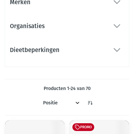
Merken
filter
Organisaties
filter
Dieetbeperkingen
filter
Producten
1
-
24
van
70
Sorteer op:
PROMO