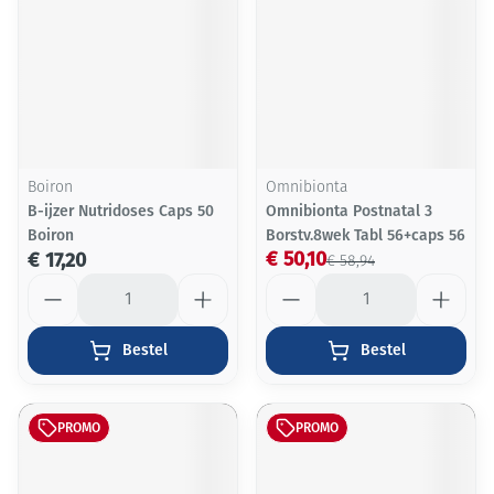
Boiron
Omnibionta
B-ijzer Nutridoses Caps 50
Omnibionta Postnatal 3
Boiron
Borstv.8wek Tabl 56+caps 56
€ 50,10
€ 17,20
€ 58,94
Aantal
Aantal
Bestel
Bestel
PROMO
PROMO