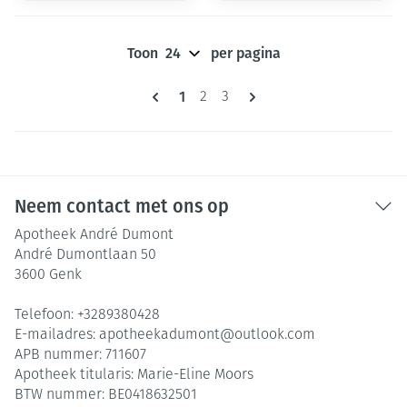
Toon
per pagina
Pagina's
U lees momenteel pagina
1
Pagina
Pagina
2
3
Neem contact met ons op
Apotheek André Dumont
André Dumontlaan 50
3600
Genk
Telefoon:
+3289380428
E-mailadres:
apotheekadumont@
outlook.com
APB nummer:
711607
Apotheek titularis:
Marie-Eline Moors
BTW nummer:
BE0418632501