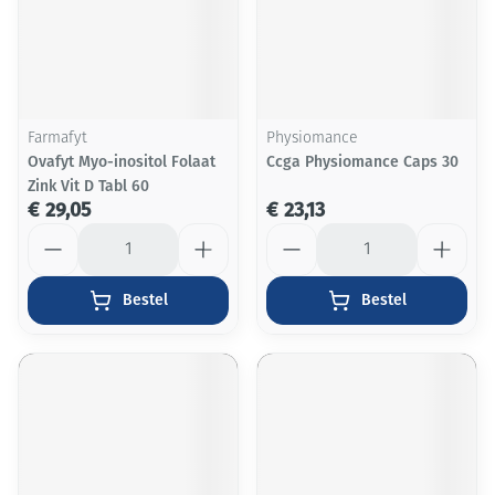
Farmafyt
Physiomance
Ovafyt Myo-inositol Folaat
Ccga Physiomance Caps 30
Zink Vit D Tabl 60
€ 29,05
€ 23,13
Aantal
Aantal
Bestel
Bestel