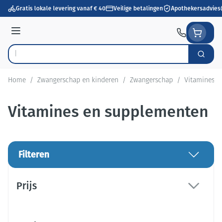
Ga naar de inhoud
Gratis lokale levering vanaf € 40
Veilige betalingen
Apothekersadvies
Menu
Zoek
Product, merk, categorie...
Home
/
Zwangerschap en kinderen
/
Zwangerschap
/
Vitamines e
Vitamines en supplementen
Filteren
Doorgaan naar productlijst
Prijs
filter