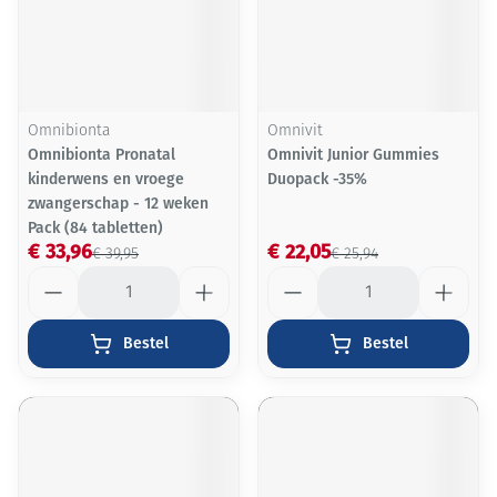
Omnibionta
Omnivit
Omnibionta Pronatal
Omnivit Junior Gummies
kinderwens en vroege
Duopack -35%
zwangerschap - 12 weken
Pack (84 tabletten)
€ 33,96
€ 22,05
€ 39,95
€ 25,94
Aantal
Aantal
Bestel
Bestel