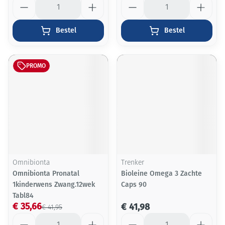
Bestel
Bestel
PROMO
Omnibionta
Trenker
Omnibionta Pronatal
Bioleine Omega 3 Zachte
1kinderwens Zwang.12wek
Caps 90
Tabl84
€ 35,66
€ 41,98
€ 41,95
Aantal
Aantal