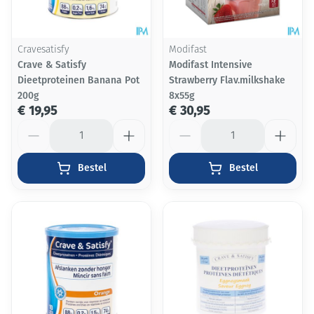
Cravesatisfy
Modifast
Crave & Satisfy
Modifast Intensive
Dieetproteinen Banana Pot
Strawberry Flav.milkshake
200g
8x55g
€ 19,95
€ 30,95
Aantal
Aantal
Bestel
Bestel