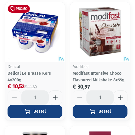
PROMO
Delical
Modifast
Delical Le Brasse Kers
Modifast Intensive Choco
4x200g
Flavoured Milkshake 8x55g
€ 10,52
€ 30,97
€ 11,69
Aantal
Aantal
Bestel
Bestel