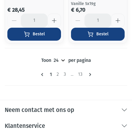
Vanille 5x19g
€ 28,45
€ 6,70
Aantal
Aantal
Bestel
Bestel
Toon
per pagina
Pagina's
U lees momenteel pagina
1
Pagina
Pagina
Pagina
2
3
...
13
Neem contact met ons op
Klantenservice