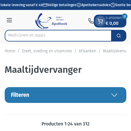
Dia 1 van 1
Ga naar de inhoud
lokale levering vanaf € 40
Veilige betalingen
Apothekersadvies
Snelle bes
0
0 artikelen
€ 0,00
Menu
Zoek
Product, merk, categorie...
Home
/
Dieet, voeding en vitamines
/
Afslanken
/
Maaltijdvervan
Maaltijdvervanger
Filteren
Producten
1
-
24
van
312