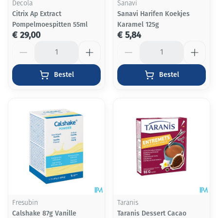
Decola
Sanavi
Citrix Ap Extract
Sanavi Harifen Koekjes
Pompelmoespitten 55ml
Karamel 125g
€ 29,00
€ 5,84
Aantal
Aantal
Bestel
Bestel
Fresubin
Taranis
Calshake 87g Vanille
Taranis Dessert Cacao