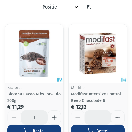
Sorteer op:
Biotona
Modifast
Biotona Cacao Nibs Raw Bio
Modifast Intensive Control
200g
Reep Chocolade 6
€ 11,29
€ 12,12
Aantal
Aantal
Bestel
Bestel