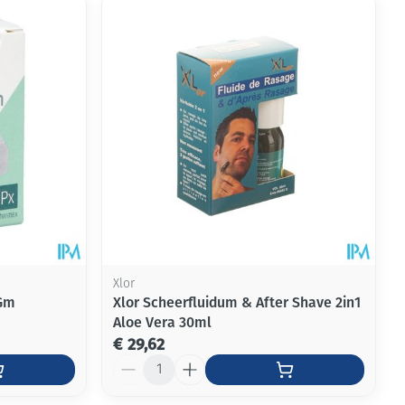
rende
Parfums en
geurproducten
Xlor
 Gm
Xlor Scheerfluidum & After Shave 2in1
Aloe Vera 30ml
CBD
€ 29,62
Aantal