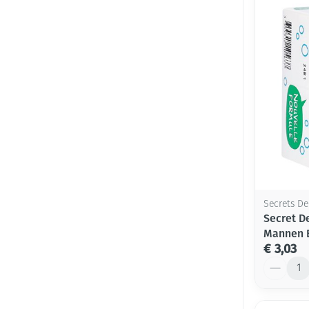
Secrets D
Secret D
Mannen 
€ 3,03
Aantal