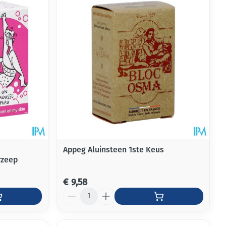
Appeg Aluinsteen 1ste Keus
rzeep
€ 9,58
Aantal