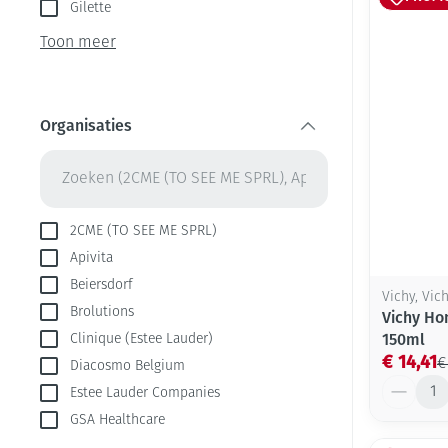
Aerosol toestel
kloven
Gilette
Creme, gel en s
Aerosol accesso
Blaren
Toon meer
Zuurstof
Eelt
Ademhalingsste
Eksteroog - lik
Organisaties
Toon meer
filter
Spieren en gew
Specifiek voor
Naalden en spu
2CME (TO SEE ME SPRL)
Apivita
Infecties
Lichaamsverzor
Spuiten
Beiersdorf
Vichy, Vi
Deodorant
Oplossing voor 
Brolutions
Vichy Ho
Gezichtsverzorg
Naalden
Luizen
150ml
Clinique (Estee Lauder)
€ 14,41
€
Diacosmo Belgium
Naalden voor in
Aantal
pennaalden
Estee Lauder Companies
Diagnostica
GSA Healthcare
Toon meer