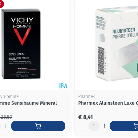
O
Mondmaskers
ging
Supplementen
Insectenwe
middelen
ssen
-
id
chy Homme
Pharmex
omme Sensibaume Mineral
Pharmex Aluinsteen Luxe
Zelfbruiner
Scheren
€ 8,41
 28,50
Aantal