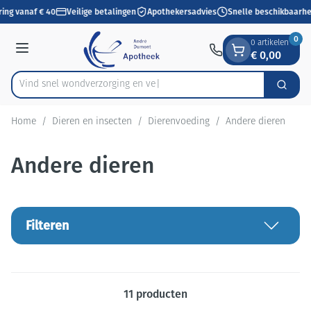
Dia 1 van 1
Ga naar de inhoud
ring vanaf € 40
Veilige betalingen
Apothekersadvies
Snelle beschikbaarhe
0
0 artikelen
€ 0,00
Menu
Vind snel wondverzo
Zoek
Product, merk, categorie...
Home
/
Dieren en insecten
/
Dierenvoeding
/
Andere dieren
Andere dieren
Filteren
11
producten