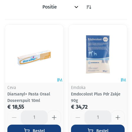
Sorteer op:
Ceva
Emdoka
Diarsanyl+ Pasta Oraal
Emdocolost Plus Pdr Zakje
Doseerspuit 10ml
90g
€ 18,55
€ 34,72
Aantal
Aantal
Bestel
Bestel