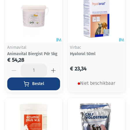
Animavital
Virbac
Animavital Biergist Pdr 5kg
Hyaloral 50ml
€ 54,28
Aantal
€ 23,34
Bestel
Niet beschikbaar