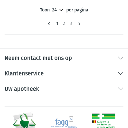
Toon
per pagina
Pagina's
U lees momenteel pagina
1
Pagina
Pagina
2
3
Neem contact met ons op
Klantenservice
Uw apotheek