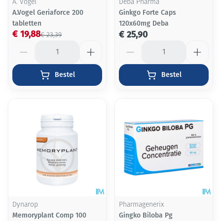
A. Vogel
Deba Pharma
A.Vogel Geriaforce 200
Ginkgo Forte Caps
tabletten
120x60mg Deba
€ 19,88
€ 25,90
€ 23,39
Aantal
Aantal
Bestel
Bestel
Dynarop
Pharmagenerix
Memoryplant Comp 100
Gingko Biloba Pg