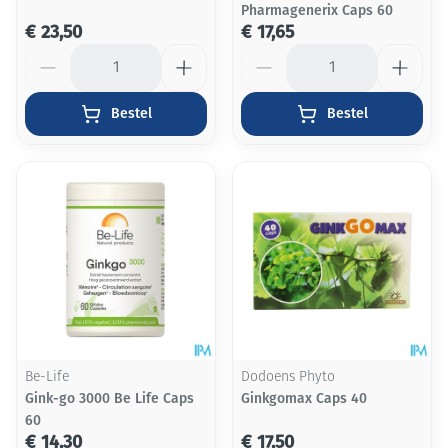
Pharmagenerix Caps 60
€ 23,50
€ 17,65
Aantal
Aantal
Bestel
Bestel
Be-Life
Dodoens Phyto
Gink-go 3000 Be Life Caps
Ginkgomax Caps 40
60
€ 14,30
€ 17,50