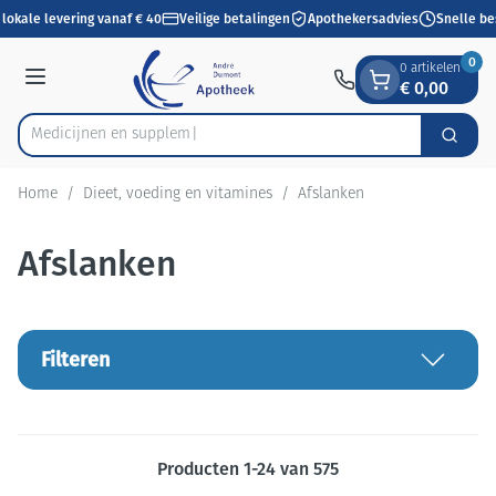
Dia 1 van 1
Ga naar de inhoud
lokale levering vanaf € 40
Veilige betalingen
Apothekersadvies
Snelle be
0
0 artikelen
€ 0,00
Menu
Med
Zoek
Product, merk, categorie...
Home
/
Dieet, voeding en vitamines
/
Afslanken
Afslanken
Filteren
Producten
1
-
24
van
575