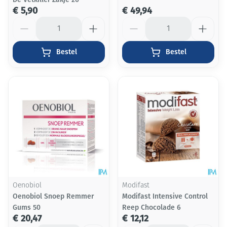
€ 5,90
€ 49,94
Aantal
Aantal
Bestel
Bestel
Oenobiol
Modifast
Oenobiol Snoep Remmer
Modifast Intensive Control
Gums 50
Reep Chocolade 6
€ 20,47
€ 12,12