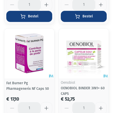
Aantal
Aantal
Bestel
Bestel
Fat Burner Pg
Oenobiol
OENOBIOL BINDER 3IN1+ 60
Pharmagenerix Nf Caps 50
CAPS
€ 17,10
€ 52,75
Aantal
Aantal