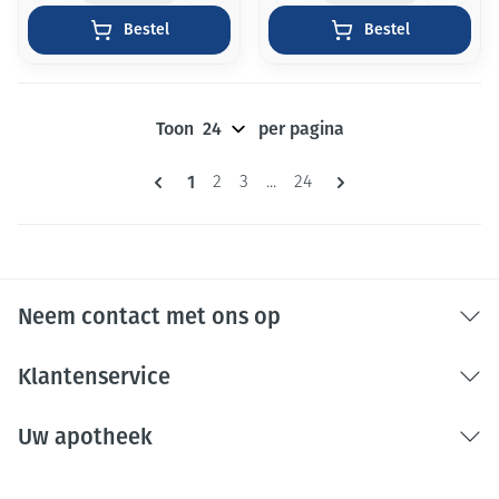
Bestel
Bestel
Toon
per pagina
Pagina's
U lees momenteel pagina
1
Pagina
Pagina
Pagina
2
3
...
24
Neem contact met ons op
Klantenservice
Uw apotheek