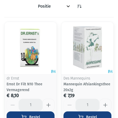
Sorteer op:
dr Ernst
Des Mannequins
Ernst Dr Filt N10 Thee
Mannequin Afslankingsthee
Vermagerend
20x2g
€ 8,10
€ 7,19
Aantal
Aantal
Bestel
Bestel