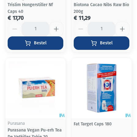
Trislim Hongerstiller Nf
Biotona Cacao Nibs Raw Bio
Caps 40
200g
€ 17,70
€ 11,29
Aantal
Aantal
Bestel
Bestel
Purasana
Fat Target Caps 180
Purasana Vegan Pu-erh Tea
De Vetkiller Zakje 20