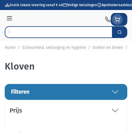
Ga naar de inhoud
Gratis lokale levering vanaf € 40
Veilige betalingen
Apothekersadvies
Menu
Zoek
Product, merk, categorie...
Home
/
Schoonheid, verzorging en hygiëne
/
Voeten en benen
/
K
Kloven
Filteren
Doorgaan naar productlijst
Prijs
filter