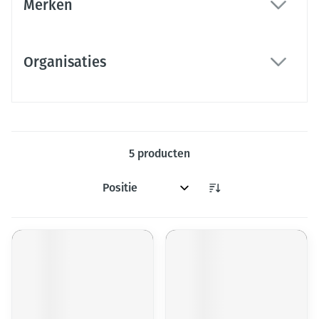
Merken
filter
Organisaties
filter
5
producten
Sorteer op: