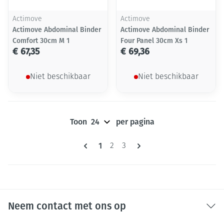
Actimove
Actimove
Actimove Abdominal Binder
Actimove Abdominal Binder
Comfort 30cm M 1
Four Panel 30cm Xs 1
€ 67,35
€ 69,36
Niet beschikbaar
Niet beschikbaar
Toon
per pagina
Pagina's
U lees momenteel pagina
1
Pagina
Pagina
2
3
Neem contact met ons op