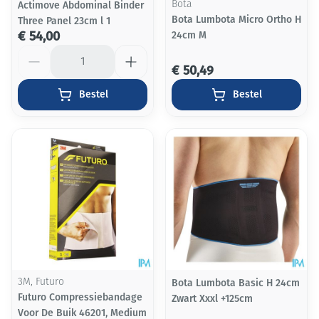
Actimove Abdominal Binder
Bota
Bota Lumbota Micro Ortho H
Three Panel 23cm l 1
€ 54,00
24cm M
Aantal
€ 50,49
Bestel
Bestel
3M, Futuro
Bota Lumbota Basic H 24cm
Futuro Compressiebandage
Zwart Xxxl +125cm
Voor De Buik 46201, Medium