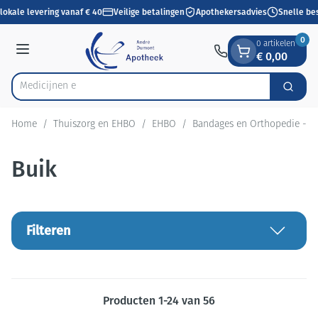
Dia 1 van 1
Ga naar de inhoud
lokale levering vanaf € 40
Veilige betalingen
Apothekersadvies
Snelle bes
0
0 artikelen
€ 0,00
Menu
Zoek
Product, merk, categorie...
Home
/
Thuiszorg en EHBO
/
EHBO
/
Bandages en Orthopedie - o
Buik
Filteren
Producten
1
-
24
van
56