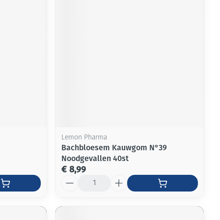
rende
Parfums en
geurproducten
Lemon Pharma
Bachbloesem Kauwgom N°39
Noodgevallen 40st
CBD
€ 8,99
Aantal