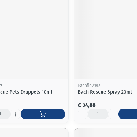
Mondmaskers
ging
Supplementen
Insectenwe
middelen
ssen
-
id
rs
Bachflowers
cue Pets Druppels 10ml
Bach Rescue Spray 20ml
Zelfbruiner
Scheren
€ 24,00
Aantal