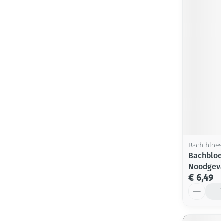
Bach bloe
Bachblo
Noodgeva
€ 6,49
Aantal