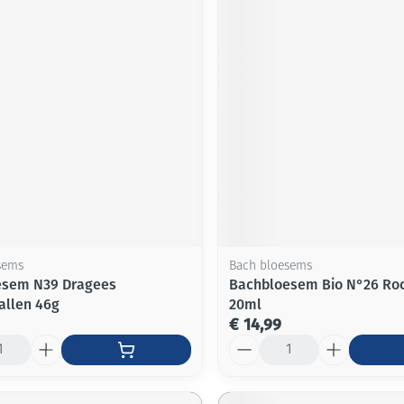
sems
Bach bloesems
esem N39 Dragees
Bachbloesem Bio N°26 Ro
llen 46g
20ml
€ 14,99
Aantal