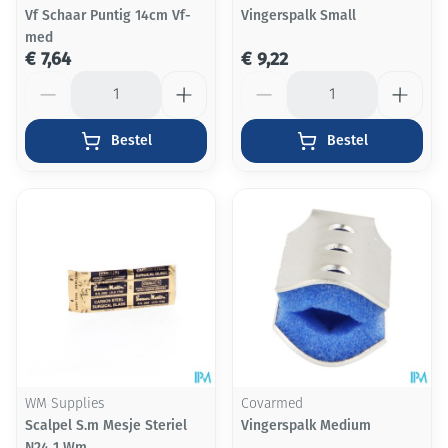
Vf Schaar Puntig 14cm Vf-
Vingerspalk Small
med
€ 7,64
€ 9,22
Aantal
Aantal
Bestel
Bestel
WM Supplies
Covarmed
Scalpel S.m Mesje Steriel
Vingerspalk Medium
N24 1 Wm