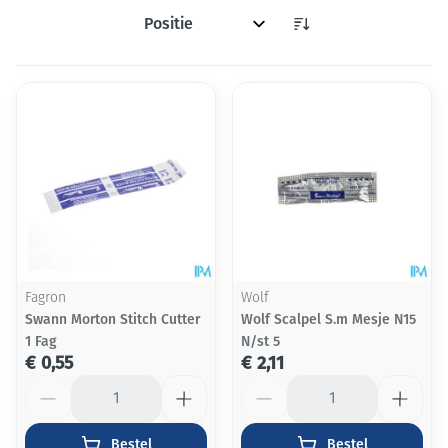
Sorteer op:
Fagron
Wolf
Swann Morton Stitch Cutter
Wolf Scalpel S.m Mesje N15
1 Fag
N/st 5
€ 0,55
€ 2,11
Aantal
Aantal
Bestel
Bestel