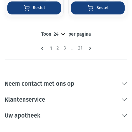
Bestel
Bestel
Toon
per pagina
Pagina's
U lees momenteel pagina
1
Pagina
Pagina
Pagina
2
3
...
21
Neem contact met ons op
Klantenservice
Uw apotheek