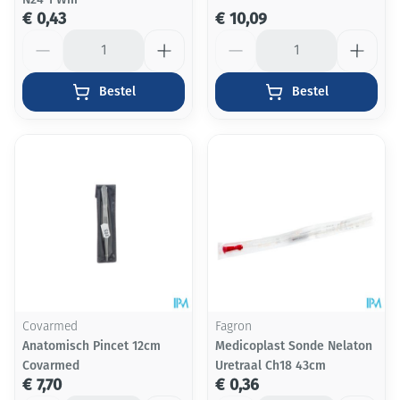
€ 0,43
€ 10,09
Aantal
Aantal
Bestel
Bestel
Covarmed
Fagron
Anatomisch Pincet 12cm
Medicoplast Sonde Nelaton
Covarmed
Uretraal Ch18 43cm
€ 7,70
€ 0,36