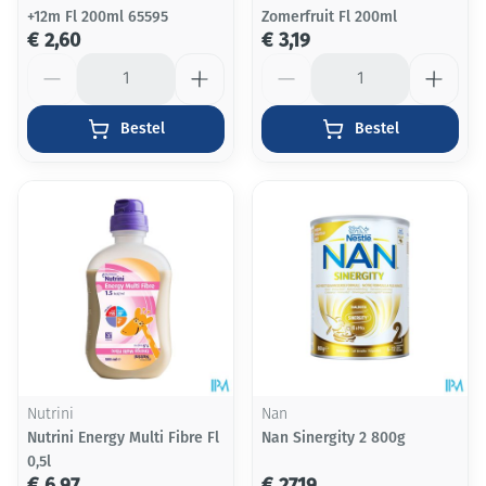
+12m Fl 200ml 65595
Zomerfruit Fl 200ml
€ 2,60
€ 3,19
Aantal
Aantal
Bestel
Bestel
Nutrini
Nan
Nutrini Energy Multi Fibre Fl
Nan Sinergity 2 800g
0,5l
€ 6,97
€ 27,19