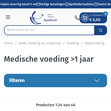
Dia 1 van 1
Ga naar de inhoud
lokale levering vanaf € 40
Veilige betalingen
Apothekersadvies
Snelle bes
0
0 artikelen
€ 0,00
Menu
Zoek
Product, merk, categorie...
Home
/
Dieet, voeding en vitamines
/
Voeding
/
Babyvoeding
/
Medische voeding >1 jaar
Filteren
Producten
1
-
24
van
46