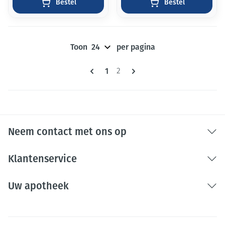
Bestel
Bestel
Toon
per pagina
Pagina's
U lees momenteel pagina
1
Pagina
2
Neem contact met ons op
Klantenservice
Uw apotheek