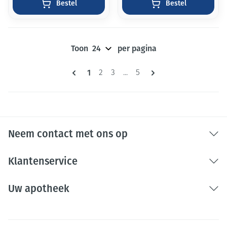
Bestel
Bestel
Toon
per pagina
Pagina's
U lees momenteel pagina
1
Pagina
Pagina
Pagina
2
3
...
5
Neem contact met ons op
Klantenservice
Uw apotheek