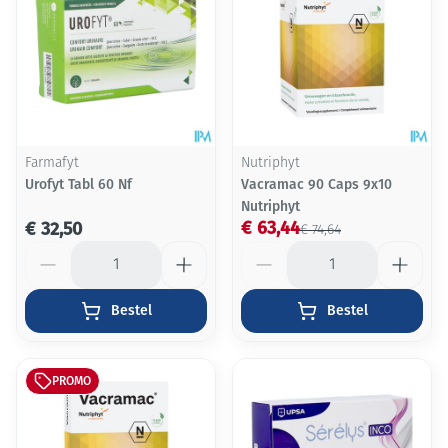
Farmafyt
Nutriphyt
Urofyt Tabl 60 Nf
Vacramac 90 Caps 9x10
Nutriphyt
€ 63,44
€ 32,50
€ 74,64
Aantal
Aantal
Bestel
Bestel
PROMO