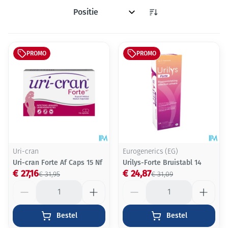
Sorteer op:
PROMO
PROMO
Uri-cran
Eurogenerics (EG)
Uri-cran Forte Af Caps 15 Nf
Urilys-Forte Bruistabl 14
€ 27,16
€ 24,87
€ 31,95
€ 31,09
Aantal
Aantal
Bestel
Bestel