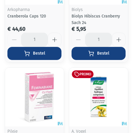
Arkopharma
Biolys
Cranberola Caps 120
Biolys Hibiscus Cranberry
Sach 24
€ 44,60
€ 5,95
Aantal
Aantal
Bestel
Bestel
PROMO
Pileje
A. Vogel