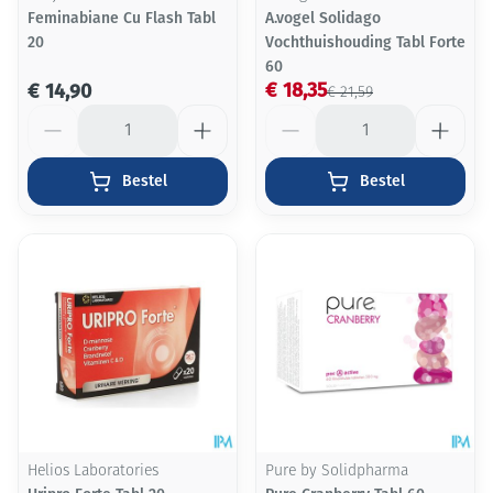
Feminabiane Cu Flash Tabl
A.vogel Solidago
20
Vochthuishouding Tabl Forte
60
€ 18,35
€ 14,90
€ 21,59
Aantal
Aantal
Bestel
Bestel
Helios Laboratories
Pure by Solidpharma