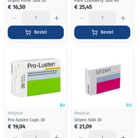
Uripro Forte Tabl 20
Pure Cranberry Tabl 60
€ 16,50
€ 25,45
Aantal
Aantal
Bestel
Bestel
Melphar
Melphar
Pro-lusten Caps 30
Urizen Tabl 30
€ 19,04
€ 21,09
Aantal
Aantal