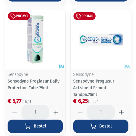
PROMO
PROMO
Sensodyne
Sensodyne
Sensodyne Proglasur Daily
Sensodyne Proglasur
Protection Tube 75ml
Act.shield Fr.mint
Tandpa.75ml
€ 5,77
€ 6,25
€ 6,41
€ 6,94
Aantal
Aantal
Bestel
Bestel