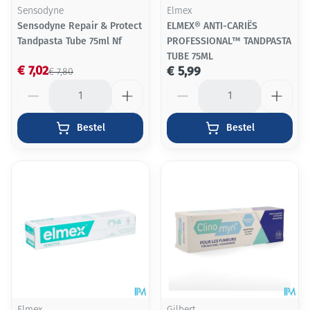
Sensodyne
Elmex
Sensodyne Repair & Protect
ELMEX® ANTI-CARIËS
Tandpasta Tube 75ml Nf
PROFESSIONAL™ TANDPASTA
TUBE 75ML
€ 7,02
€ 5,99
€ 7,80
Aantal
Aantal
Bestel
Bestel