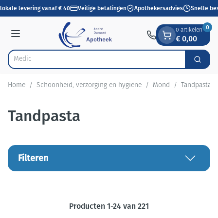
Dia 1 van 1
Ga naar de inhoud
lokale levering vanaf € 40
Veilige betalingen
Apothekersadvies
Snelle bes
0
0 artikelen
€ 0,00
Menu
Zoek
Product, merk, categorie...
Home
/
Schoonheid, verzorging en hygiëne
/
Mond
/
Tandpasta
Tandpasta
Filteren
Producten
1
-
24
van
221