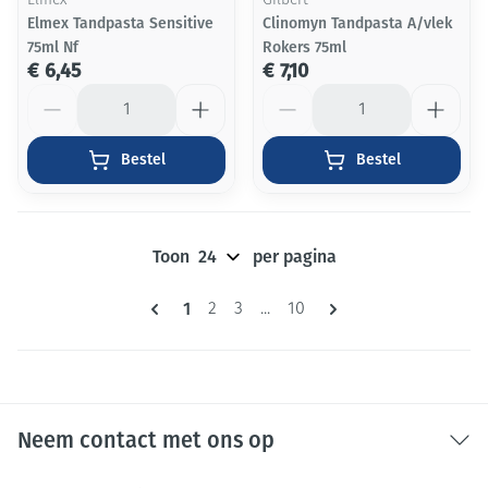
Elmex
Gilbert
Elmex Tandpasta Sensitive
Clinomyn Tandpasta A/vlek
75ml Nf
Rokers 75ml
€ 6,45
€ 7,10
Aantal
Aantal
Bestel
Bestel
Toon
per pagina
Pagina's
U lees momenteel pagina
1
Pagina
Pagina
Pagina
2
3
...
10
Neem contact met ons op