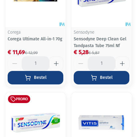
Corega
Sensodyne
Corega Ultimate All-in-1 70g
Sensodyne Deep Clean Gel
Tandpasta Tube 75ml Nf
€ 11,69
€ 5,28
€ 12,99
€ 5,87
Aantal
Aantal
Bestel
Bestel
PROMO