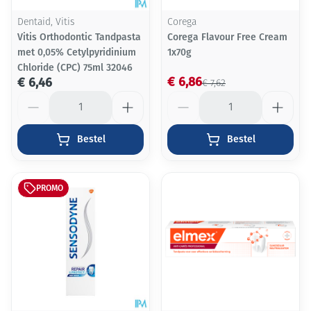
Dentaid, Vitis
Corega
Vitis Orthodontic Tandpasta
Corega Flavour Free Cream
met 0,05% Cetylpyridinium
1x70g
Chloride (CPC) 75ml 32046
€ 6,86
€ 6,46
€ 7,62
Aantal
Aantal
Bestel
Bestel
PROMO