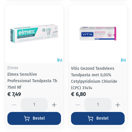
Elmex
Vitis Gezond Tandvlees
Elmex Sensitive
Tandpasta met 0,05%
Professional Tandpasta Tb
Cetylpyridinium Chloride
75ml Nf
(CPC) 31414
€ 7,49
€ 6,80
Aantal
Aantal
Bestel
Bestel