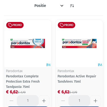
Sorteer op:
PROMO
PROMO
Parodontax
Parodontax
Parodontax Complete
Parodontax Active Repair
Protection Extra Fresh
Tandvlees 75ml
Tandpasta 75ml
€ 6,62
€ 6,62
€ 7,79
€ 7,79
Aantal
Aantal