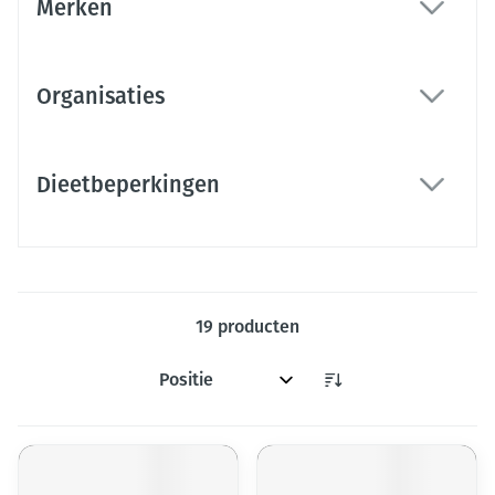
Merken
filter
Organisaties
filter
Dieetbeperkingen
filter
19
producten
Sorteer op: