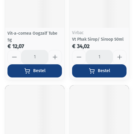
Vit-a-cornea Oogzalf Tube
Virbac
Vt Phak Sirop/ Siroop 50ml
5g
€ 12,07
€ 34,02
Aantal
Aantal
Bestel
Bestel