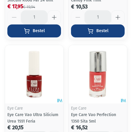
Silicum Rood Par 24 6ml
Candy Pink 11ml
€ 17,95
€ 10,53
€ 19,94
Aantal
Aantal
Bestel
Bestel
Eye Care
Eye Care
Eye Care Vao Ultra Silicium
Eye Care Vao Perfection
Urea 1551 Feria
1350 Sita 5ml
€ 20,15
€ 16,52