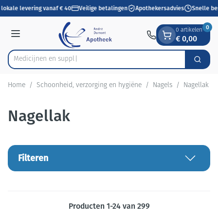
Dia 1 van 1
Ga naar de inhoud
lokale levering vanaf € 40
Veilige betalingen
Apothekersadvies
Snelle be
0
0 artikelen
€ 0,00
Menu
Me
Zoek
Product, merk, categorie...
Home
/
Schoonheid, verzorging en hygiëne
/
Nagels
/
Nagellak
Nagellak
Filteren
Producten
1
-
24
van
299