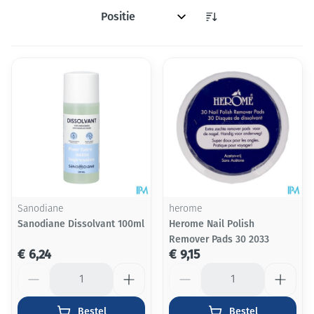
Sorteer op:
Sanodiane
herome
Sanodiane Dissolvant 100ml
Herome Nail Polish
Remover Pads 30 2033
€ 6,24
€ 9,15
Aantal
Aantal
Bestel
Bestel