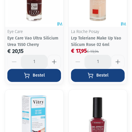
Eye Care
La Roche Posay
Eye Care Vao Ultra Silicium
Lrp Toleriane Make Up Vao
Urea 1550 Cherry
Silicum Rose 02 6ml
€ 17,95
€ 20,15
€ 19,94
Aantal
Aantal
Bestel
Bestel