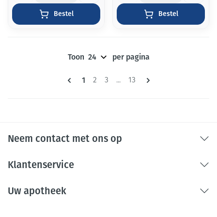
Bestel
Bestel
Toon
per pagina
Pagina's
U lees momenteel pagina
1
Pagina
Pagina
Pagina
2
3
...
13
Neem contact met ons op
Klantenservice
Uw apotheek