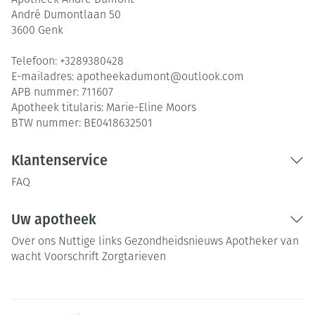
Apotheek André Dumont
André Dumontlaan 50
3600
Genk
Telefoon:
+3289380428
E-mailadres:
apotheekadumont@
outlook.com
APB nummer:
711607
Apotheek titularis:
Marie-Eline Moors
BTW nummer:
BE0418632501
Klantenservice
FAQ
Uw apotheek
Over ons
Nuttige links
Gezondheidsnieuws
Apotheker van
wacht
Voorschrift
Zorgtarieven