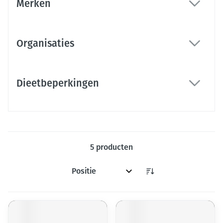
Merken
filter
Organisaties
filter
Dieetbeperkingen
filter
5
producten
Sorteer op: