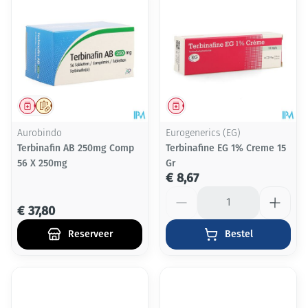
Geneesmiddel
Op voorschrift
Geneesmiddel
Aurobindo
Eurogenerics (EG)
Terbinafin AB 250mg Comp
Terbinafine EG 1% Creme 15
56 X 250mg
Gr
€ 8,67
Aantal
€ 37,80
Reserveer
Bestel