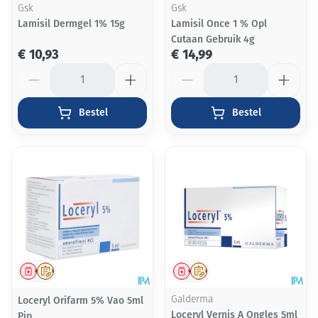
Gsk
Gsk
Lamisil Dermgel 1% 15g
Lamisil Once 1 % Opl
Cutaan Gebruik 4g
€ 10,93
€ 14,99
Aantal
Aantal
Bestel
Bestel
Geneesmiddel
Op voorschrift
Geneesmiddel
Op voorschrift
Loceryl Orifarm 5% Vao 5ml
Galderma
Loceryl Vernis A Ongles 5ml
Pip