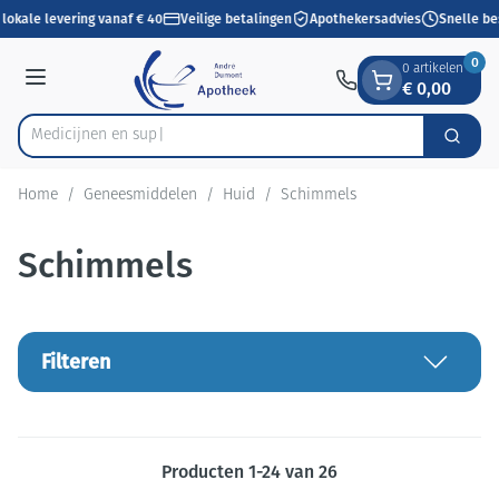
Dia 1 van 1
Ga naar de inhoud
lokale levering vanaf € 40
Veilige betalingen
Apothekersadvies
Snelle be
0
0 artikelen
€ 0,00
Menu
Zoek
Product, merk, categorie...
Home
/
Geneesmiddelen
/
Huid
/
Schimmels
Schimmels
Filteren
Producten
1
-
24
van
26