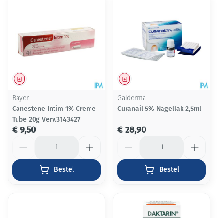
Geneesmiddel
Geneesmiddel
Bayer
Galderma
Canestene Intim 1% Creme
Curanail 5% Nagellak 2,5ml
Tube 20g Verv.3143427
€ 9,50
€ 28,90
Aantal
Aantal
Bestel
Bestel