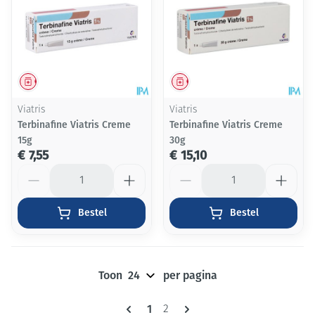
Geneesmiddel
Geneesmiddel
Viatris
Viatris
Terbinafine Viatris Creme
Terbinafine Viatris Creme
15g
30g
€ 7,55
€ 15,10
Aantal
Aantal
Bestel
Bestel
Toon
per pagina
Pagina's
U lees momenteel pagina
1
Pagina
2