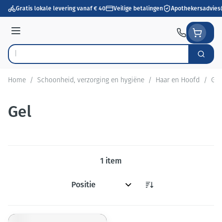
Ga naar de inhoud
Gratis lokale levering vanaf € 40
Veilige betalingen
Apothekersadvies
Menu
Zoek
Product, merk, categorie...
Home
/
Schoonheid, verzorging en hygiëne
/
Haar en Hoofd
/
Gel
Gel
1
item
Sorteer op: