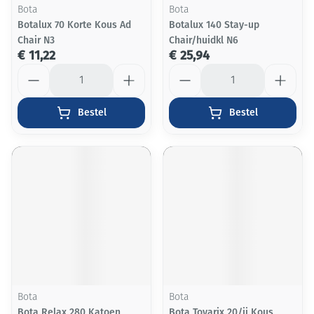
Bota
Bota
Botalux 70 Korte Kous Ad
Botalux 140 Stay-up
Chair N3
Chair/huidkl N6
€ 11,22
€ 25,94
Aantal
Aantal
Bestel
Bestel
Bota
Bota
Bota Relax 280 Katoen
Bota Tovarix 20/ii Kous