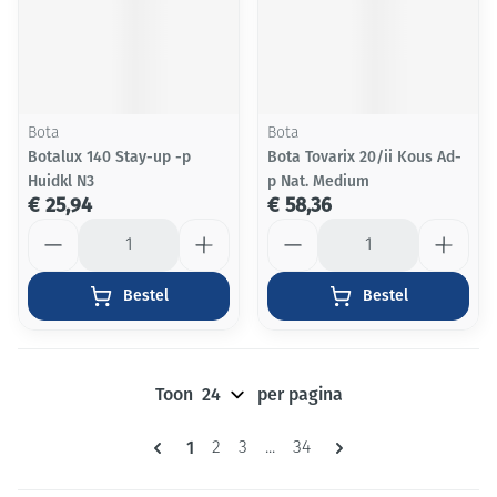
Bota
Bota
Botalux 140 Stay-up -p
Bota Tovarix 20/ii Kous Ad-
Huidkl N3
p Nat. Medium
€ 25,94
€ 58,36
Aantal
Aantal
Bestel
Bestel
Toon
per pagina
Pagina's
U lees momenteel pagina
1
Pagina
Pagina
Pagina
2
3
...
34