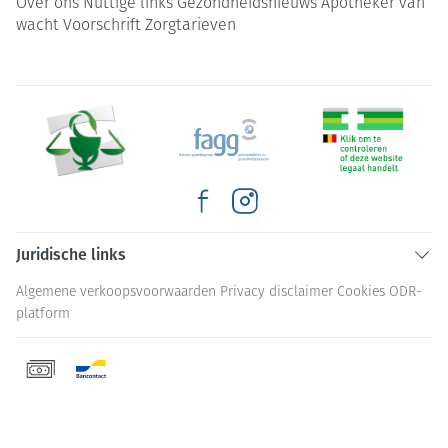
Over ons
Nuttige links
Gezondheidsnieuws
Apotheker van
wacht
Voorschrift
Zorgtarieven
Juridische links
Algemene verkoopsvoorwaarden
Privacy disclaimer
Cookies
ODR-
platform