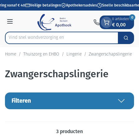
Dia 1 van 1
Ga naar de inhoud
ring vanaf € 40
Veilige betalingen
Apothekersadvies
Snelle beschikbaarhe
0
0 artikelen
€ 0,00
Menu
Vind snel wondverzorgin
Zoek
Product, merk, categorie...
Home
/
Thuiszorg en EHBO
/
Lingerie
/
Zwangerschapslingerie
Zwangerschapslingerie
Filteren
3
producten