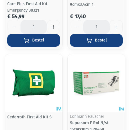
Care Plus First Aid Kit
9cmx3,4cm 1
Emergency 38321
€ 54,99
€ 17,40
Aantal
Aantal
Bestel
Bestel
Cederroth First Aid Kit S
Lohmann Rauscher
Suprasorb F Rol N/st
15cmx10m 1 20469