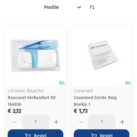
Sorteer op:
Lohmann Rauscher
Covarmed
Raucoset Verbandset N2
Covarmed Eerste Hulp
166836
Boekje 1
€ 2,12
€ 1,73
Aantal
Aantal
Bestel
Bestel