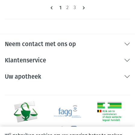
Pagina's
U lees momenteel pagina
1
Pagina
Pagina
2
3
Neem contact met ons op
Klantenservice
Uw apotheek