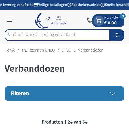
Dia 1 van 1
Ga naar de inhoud
e levering vanaf € 40
Veilige betalingen
Apothekersadvies
Snelle beschikb
0
0 artikelen
€ 0,00
Menu
Vind snel wondverzorging en verband
Zoek
Product, merk, categorie...
Home
/
Thuiszorg en EHBO
/
EHBO
/
Verbanddozen
Verbanddozen
Filteren
Producten
1
-
24
van
64