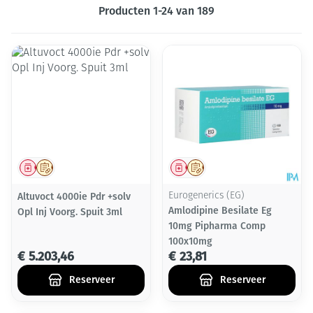
Producten
1
-
24
van
189
Geneesmiddel
Op voorschrift
Geneesmiddel
Op voorschrift
Altuvoct 4000ie Pdr +solv
Eurogenerics (EG)
Amlodipine Besilate Eg
Opl Inj Voorg. Spuit 3ml
10mg Pipharma Comp
100x10mg
€ 5.203,46
€ 23,81
Reserveer
Reserveer