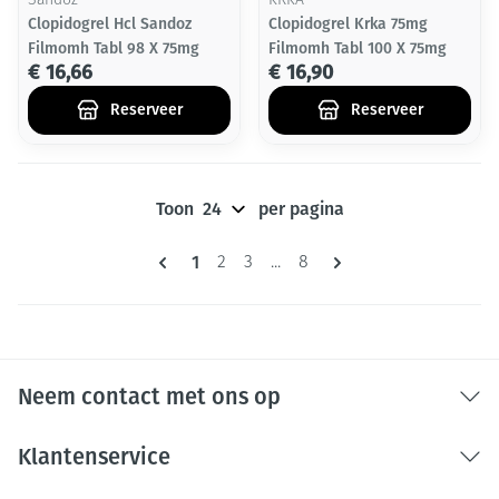
Sandoz
KRKA
Clopidogrel Hcl Sandoz
Clopidogrel Krka 75mg
Filmomh Tabl 98 X 75mg
Filmomh Tabl 100 X 75mg
€ 16,66
€ 16,90
Reserveer
Reserveer
Toon
per pagina
Pagina's
U lees momenteel pagina
1
Pagina
Pagina
Pagina
2
3
...
8
Neem contact met ons op
Klantenservice