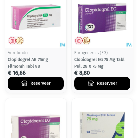
Geneesmiddel
Op voorschrift
Geneesmiddel
Op voorschrift
Aurobindo
Eurogenerics (EG)
Clopidogrel AB 75mg
Clopidogrel EG 75 Mg Tabl
Filmomh Tabl 98
Pell 28 X 75 Mg
€ 16,66
€ 8,80
Reserveer
Reserveer