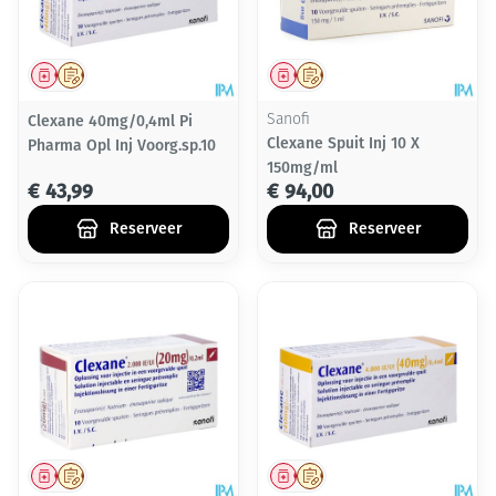
Geneesmiddel
Op voorschrift
Geneesmiddel
Op voorschrift
Clexane 40mg/0,4ml Pi
Sanofi
Clexane Spuit Inj 10 X
Pharma Opl Inj Voorg.sp.10
150mg/ml
€ 43,99
€ 94,00
Reserveer
Reserveer
Geneesmiddel
Op voorschrift
Geneesmiddel
Op voorschrift