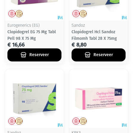
Geneesmiddel
Op voorschrift
Geneesmiddel
Op voorschrift
Eurogenerics (EG)
Sandoz
Clopidogrel EG 75 Mg Tabl
Clopidogrel Hcl Sandoz
Pell 98 X 75 Mg
Filmomh Tabl 28 X 75mg
€ 16,66
€ 8,80
Reserveer
Reserveer
Geneesmiddel
Op voorschrift
Geneesmiddel
Op voorschrift