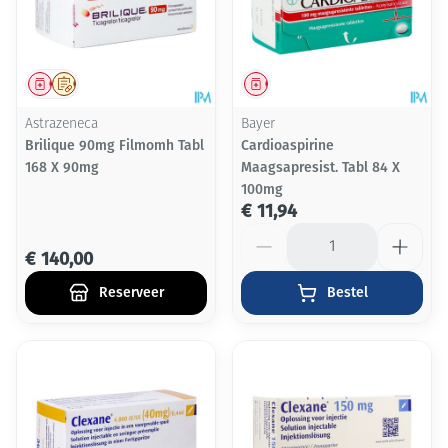
Geneesmiddel
Op voorschrift
Geneesmiddel
Astrazeneca
Bayer
Brilique 90mg Filmomh Tabl
Cardioaspirine
168 X 90mg
Maagsapresist. Tabl 84 X
100mg
€ 11,94
Aantal
€ 140,00
Reserveer
Bestel