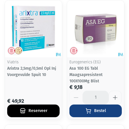
Geneesmiddel
Op voorschrift
Geneesmiddel
Viatris
Eurogenerics (EG)
Arixtra 2,5mg/0,5ml Opl Inj
Asa 100 EG Tabl
Voorgevulde Spuit 10
Maagsapresistent
100X100Mg Blist
€ 9,18
Aantal
€ 49,92
Reserveer
Bestel