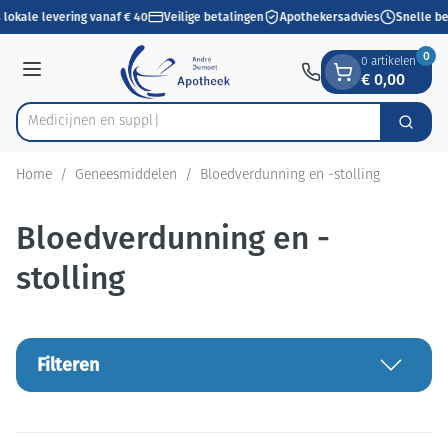
Dia 1 van 1
Ga naar de inhoud
lokale levering vanaf € 40
Veilige betalingen
Apothekersadvies
Snelle be
0
0 artikelen
€ 0,00
Menu
Zoek
Product, merk, categorie...
Home
/
Geneesmiddelen
/
Bloedverdunning en -stolling
Bloedverdunning en -
stolling
Filteren