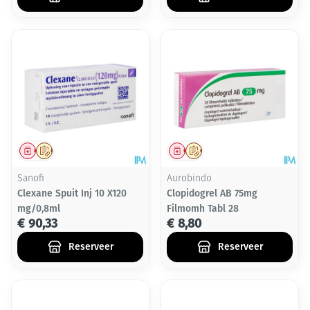
Geneesmiddel
Op voorschrift
Geneesmiddel
Op voorschrift
Sanofi
Aurobindo
Clexane Spuit Inj 10 X120
Clopidogrel AB 75mg
mg/0,8ml
Filmomh Tabl 28
€ 90,33
€ 8,80
Reserveer
Reserveer