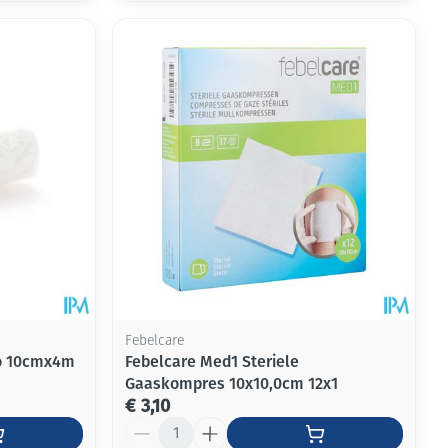
Febelcare
lo 10cmx4m
Febelcare Med1 Steriele
Gaaskompres 10x10,0cm 12x1
€ 3,10
Aantal