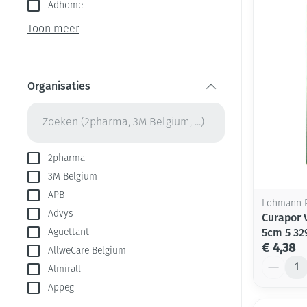
Aerosol toestel
kloven
Adhome
Creme, gel en s
Aerosol accesso
Blaren
Toon meer
Zuurstof
Eelt
Ademhalingsste
Eksteroog - lik
Organisaties
Toon meer
filter
Spieren en gew
Specifiek voor
Naalden en spu
2pharma
3M Belgium
Infecties
Lichaamsverzor
Spuiten
APB
Lohmann 
Deodorant
Oplossing voor 
Advys
Curapor V
Gezichtsverzorg
Naalden
Luizen
5cm 5 32
Aguettant
€ 4,38
AllweCare Belgium
Naalden voor in
Aantal
pennaalden
Almirall
Diagnostica
Appeg
Toon meer