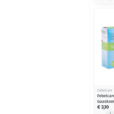
Febelcare
Febelcar
Gaaskomp
€ 3,10
Aantal