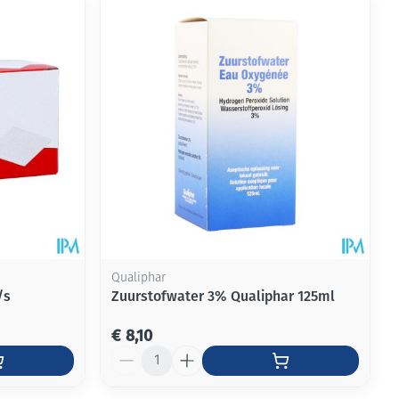
rende
Parfums en
geurproducten
Qualiphar
/s
Zuurstofwater 3% Qualiphar 125ml
CBD
€ 8,10
Aantal