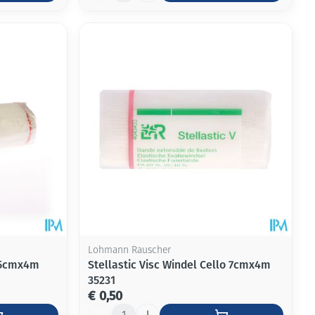
Lohmann Rauscher
 15cmx4m
Stellastic Visc Windel Cello 7cmx4m
35231
€ 0,50
Aantal