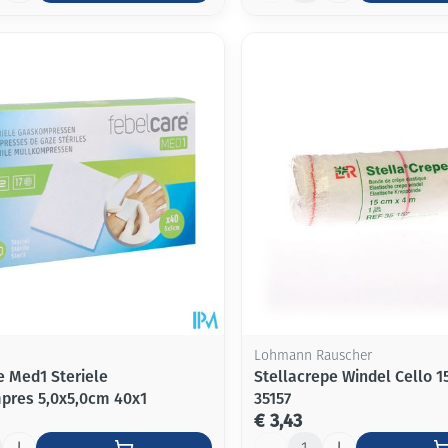
Lohmann Rauscher
e Med1 Steriele
Stellacrepe Windel Cello
res 5,0x5,0cm 40x1
35157
€ 3,43
Aantal