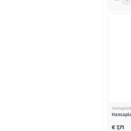
Hansaplas
Hansapla
€ 7,71