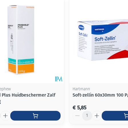
Mondmaskers
ging
Supplementen
Insectenwe
middelen
ssen
-
id
Nephew
Hartmann
d Plus Huidbeschermer Zalf
Soft-zellin 60x30mm 100 P
g
Zelfbruiner
Scheren
€ 5,85
Aantal