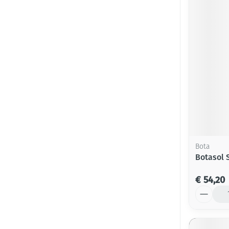
Bota
Botasol 
€ 54,20
Aantal