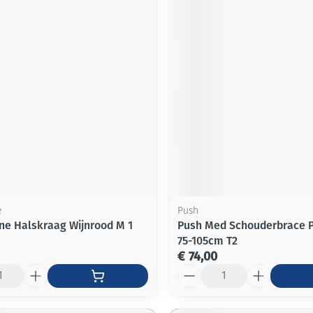
e
Push
e Halskraag Wijnrood M 1
Push Med Schouderbrace P
75-105cm T2
€ 74,00
Aantal