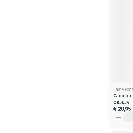
Cameleon
Cameleon
Q05034
€ 20,95
Aantal