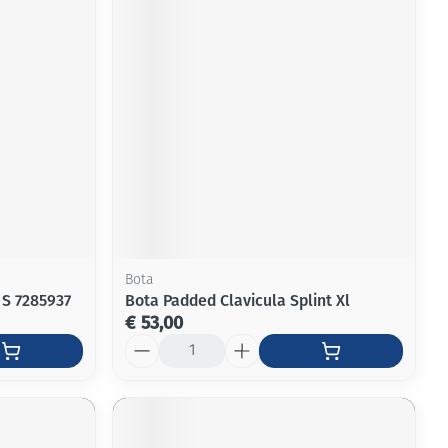
rende
Parfums en
geurproducten
Bota
 S 7285937
Bota Padded Clavicula Splint Xl
€ 53,00
CBD
Aantal