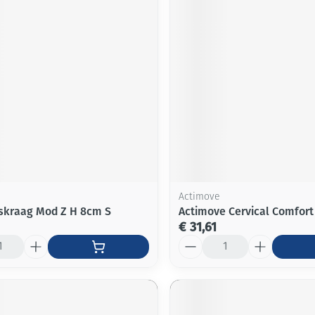
Mondmaskers
ging
Supplementen
Insectenwe
middelen
ssen
-
id
Actimove
skraag Mod Z H 8cm S
Actimove Cervical Comfort
€ 31,61
Zelfbruiner
Scheren
Aantal