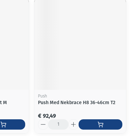
Push
t M
Push Med Nekbrace H8 36-46cm T2
€ 92,49
Aantal