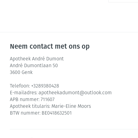
Zuurstof
Eelt
Ademhalingsste
Eksteroog - lik
Toon meer
Spieren en gew
Neem contact met ons op
Specifiek voor
Naalden en spu
Apotheek André Dumont
André Dumontlaan 50
Infecties
Lichaamsverzor
Spuiten
3600
Genk
Deodorant
Oplossing voor 
Telefoon:
+3289380428
Gezichtsverzorg
Naalden
Luizen
E-mailadres:
apotheekadumont@
outlook.com
APB nummer:
711607
Naalden voor in
Apotheek titularis:
Marie-Eline Moors
pennaalden
Diagnostica
BTW nummer:
BE0418632501
Toon meer
Haar