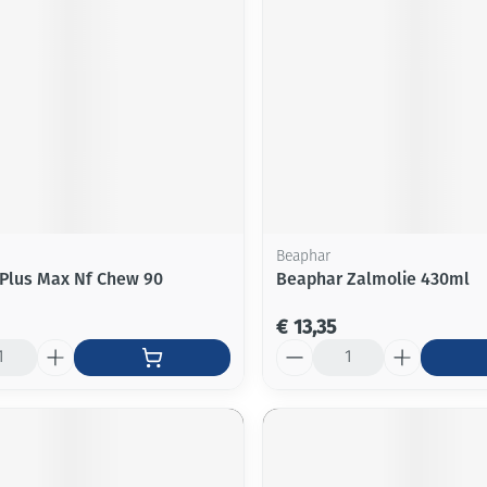
Mondmaskers
ging
Supplementen
Insectenwe
middelen
ssen
-
id
Beaphar
 Plus Max Nf Chew 90
Beaphar Zalmolie 430ml
€ 13,35
Aantal
Zelfbruiner
Scheren