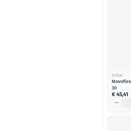
Virbac
Movoflex
30
€ 45,41
Aantal