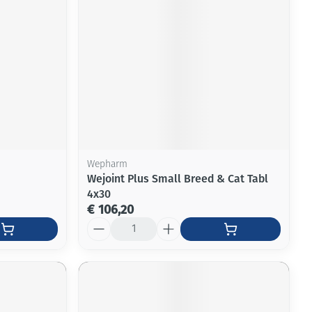
rende
Parfums en
geurproducten
Wepharm
Wejoint Plus Small Breed & Cat Tabl
4x30
€ 106,20
Aantal
CBD