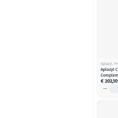
Aplazyl, P
Aplazyl 
Complem
€ 202,10
Aantal