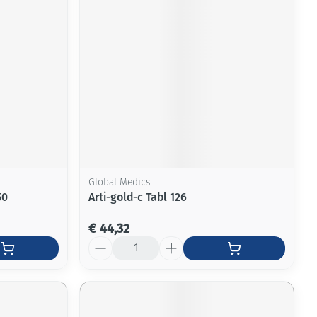
Global Medics
50
Arti-gold-c Tabl 126
€ 44,32
Aantal