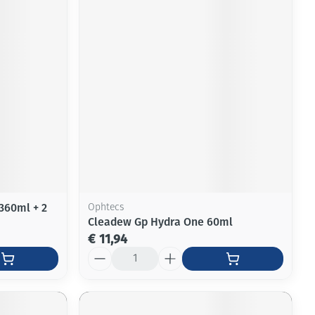
360ml + 2
Ophtecs
Cleadew Gp Hydra One 60ml
€ 11,94
Aantal