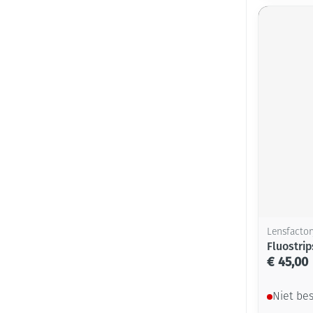
Lensfactor
Fluostrip
€ 45,00
Niet be