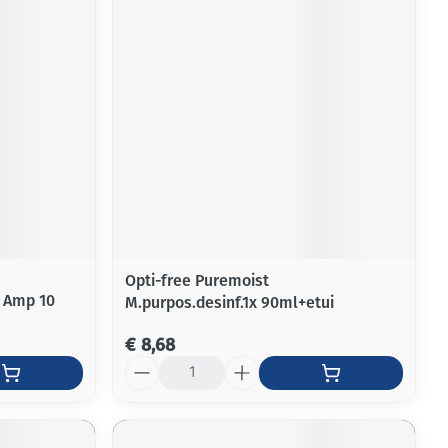
rende
Parfums en
geurproducten
Opti-free Puremoist
n Amp 10
M.purpos.desinf.1x 90ml+etui
CBD
€ 8,68
Aantal