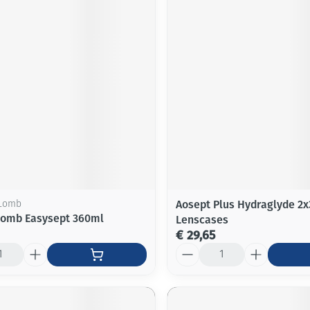
Aosept Plus Hydraglyde 2x
 Lomb
lomb Easysept 360ml
Lenscases
€ 29,65
Aantal