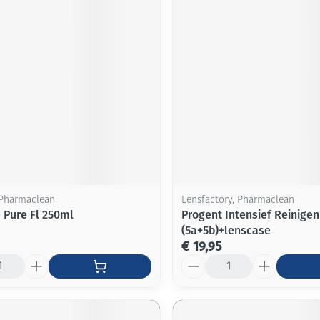
Mondmaskers
ging
Supplementen
Insectenwe
middelen
ssen
-
id
 Pharmaclean
Lensfactory, Pharmaclean
 Pure Fl 250ml
Progent Intensief Reinige
(5a+5b)+lenscase
Zelfbruiner
Scheren
€ 19,95
Aantal