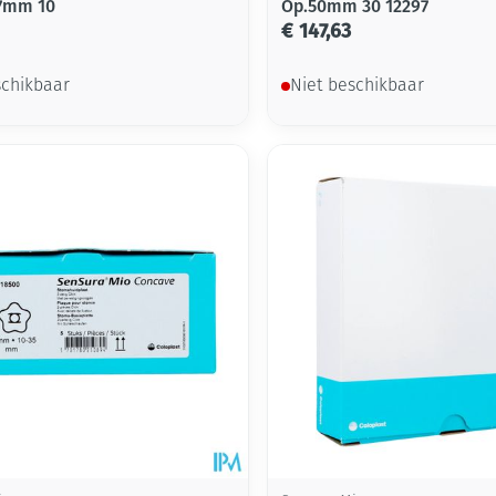
57mm 10
Op.50mm 30 12297
€ 147,63
schikbaar
Niet beschikbaar