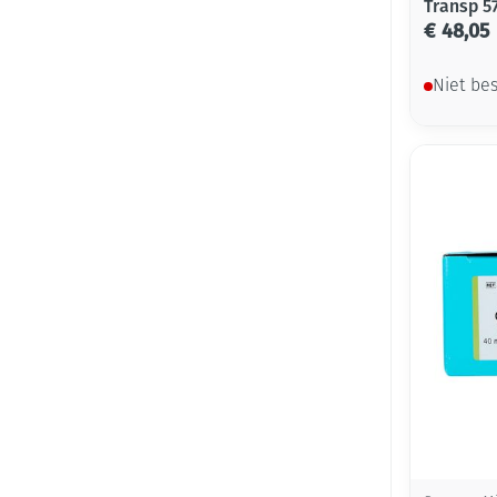
Transp 
€ 48,05
Niet be