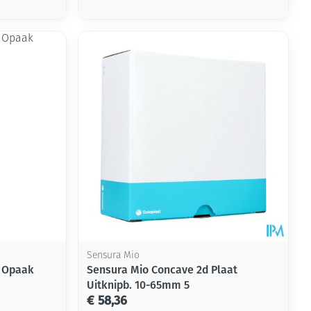
rende
Parfums en
geurproducten
CBD
Sensura Mio
l Opaak
Sensura Mio Concave 2d Plaat
Uitknipb. 10-65mm 5
€ 58,36