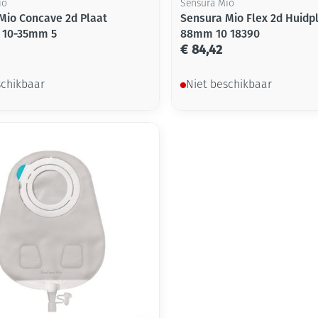
io
Sensura Mio
Mio Concave 2d Plaat
Sensura Mio Flex 2d Huidpl
. 10-35mm 5
88mm 10 18390
€ 84,42
schikbaar
Niet beschikbaar