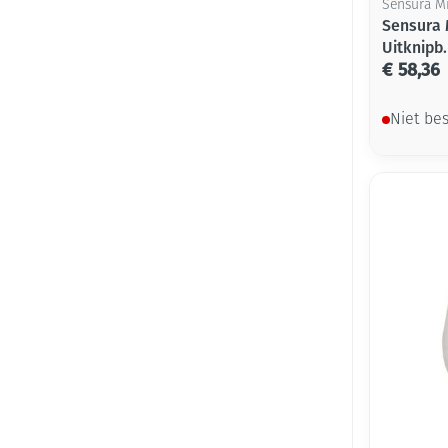
Sensura M
Sensura 
Uitknipb
€ 58,36
Niet be