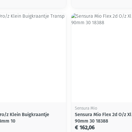
Mondmaskers
ging
Supplementen
Insectenwe
middelen
ssen
-
id
Zelfbruiner
Scheren
Sensura Mio
ro/z Klein Buigkraantje
Sensura Mio Flex 2d O/z X
38mm 10
90mm 30 18388
€ 162,06