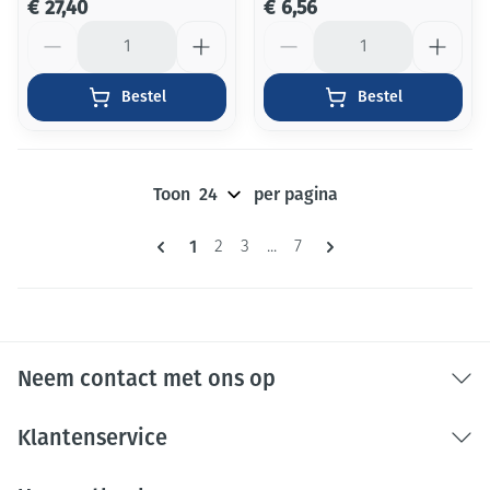
€ 27,40
€ 6,56
Aantal
Aantal
Bestel
Bestel
Toon
per pagina
Pagina's
U lees momenteel pagina
1
Pagina
Pagina
Pagina
2
3
...
7
Neem contact met ons op
Klantenservice