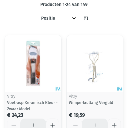
Producten
1
-
24
van
149
Sorteer op:
Vitry
Vitry
Voetrasp Keramisch Kleur -
Wimperkrultang Verguld
Zwaar Model
€ 24,23
€ 19,59
Aantal
Aantal