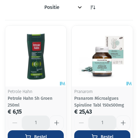
Sorteer op:
Petrole Hahn
Pranarom
Petrole Hahn Sh Groen
Pranarom Microalgues
250ml
Spiruline Tabl 150x500mg
€ 6,15
€ 25,43
Aantal
Aantal
Bestel
Bestel