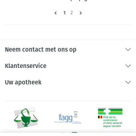
Pagina's
U lees momenteel pagina
1
Pagina
2
Neem contact met ons op
Klantenservice
Uw apotheek