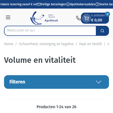
Dia 1 van 1
Ga naar de inhoud
lokale levering vanaf € 40
Veilige betalingen
Apothekersadvies
Snelle be
0
0 artikelen
€ 0,00
Menu
Zoek
Product, merk, categorie...
Home
/
Schoonheid, verzorging en hygiëne
/
Haar en Hoofd
/
Vol
Volume en vitaliteit
Filteren
Producten
1
-
24
van
26