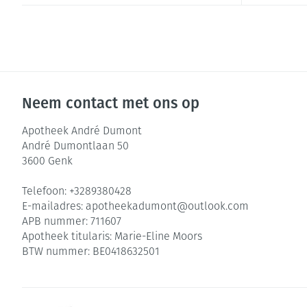
Zuurstof
Eelt
Ademhalingsste
Eksteroog - lik
Toon meer
Spieren en gew
Neem contact met ons op
Specifiek voor
Naalden en spu
Apotheek André Dumont
André Dumontlaan 50
Infecties
Lichaamsverzor
Spuiten
3600
Genk
Deodorant
Oplossing voor 
Telefoon:
+3289380428
Gezichtsverzorg
Naalden
Luizen
E-mailadres:
apotheekadumont@
outlook.com
APB nummer:
711607
Naalden voor in
Apotheek titularis:
Marie-Eline Moors
pennaalden
Diagnostica
BTW nummer:
BE0418632501
Toon meer
Haar