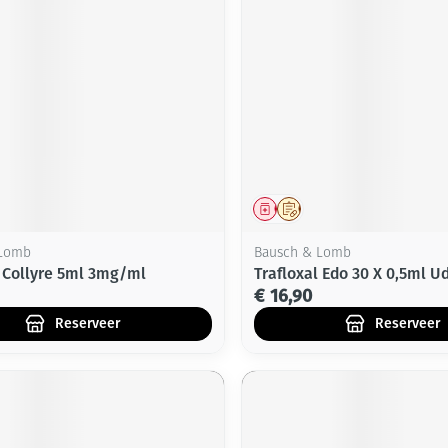
middel
voorschrift
Geneesmiddel
Op voorschrift
 Lomb
Bausch & Lomb
l Collyre 5ml 3mg/ml
Trafloxal Edo 30 X 0,5ml U
€ 16,90
Reserveer
Reserveer