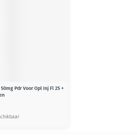
middel
voorschrift
50mg Pdr Voor Opl Inj Fl 25 +
en
schikbaar