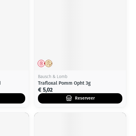
Geneesmiddel
Op voorschrift
Bausch & Lomb
d
Trafloxal Pomm Opht 3g
€ 5,02
Reserveer