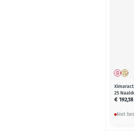
Genees
Op 
Ximaract 
25 Naald
€ 192,18
Niet be