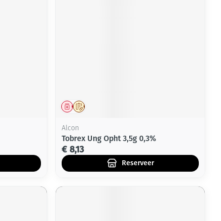
rende
Parfums en
geurproducten
Geneesmiddel
Op voorschrift
Alcon
Tobrex Ung Opht 3,5g 0,3%
€ 8,13
CBD
Reserveer