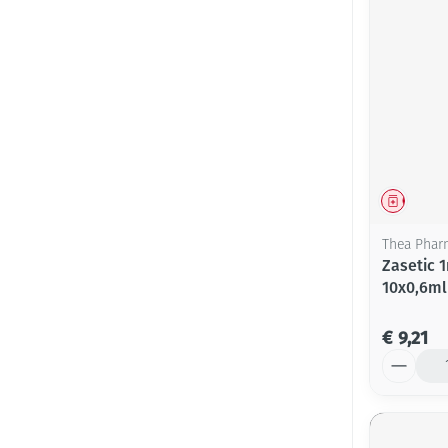
Genees
Thea Phar
Zasetic 
10x0,6ml
€ 9,21
Aantal