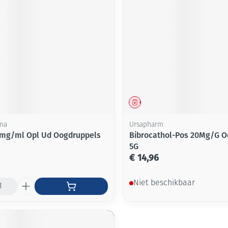
middel
Geneesmiddel
ma
Ursapharm
1mg/ml Opl Ud Oogdruppels
Bibrocathol-Pos 20Mg/G O
5G
€ 14,96
Niet beschikbaar