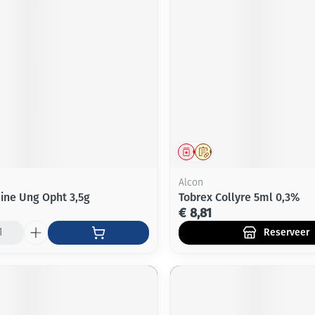
Mondmaskers
ging
Supplementen
Insectenwe
middelen
ssen
-
id
middel
Geneesmiddel
Op voorschrift
Alcon
ine Ung Opht 3,5g
Tobrex Collyre 5ml 0,3%
€ 8,81
Zelfbruiner
Scheren
Reserveer