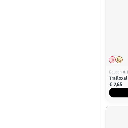
Genees
Op 
Bausch &
Trafloxa
€ 7,65